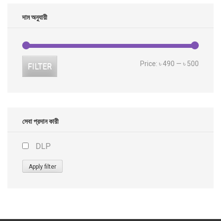
দাম অনুযায়ী
Min
Max
Price:
৳ 490
—
৳ 500
FILTER
price
price
সেবা প্রদান কারী
DLP
Apply filter