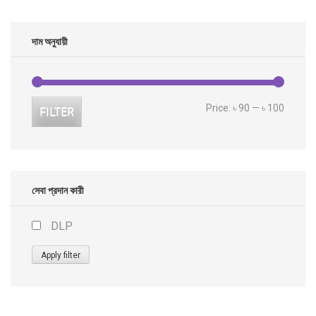
দাম অনুযায়ী
Min
Max
Price:
৳ 90
—
৳ 100
FILTER
price
price
সেবা প্রদান কারী
DLP
Apply filter