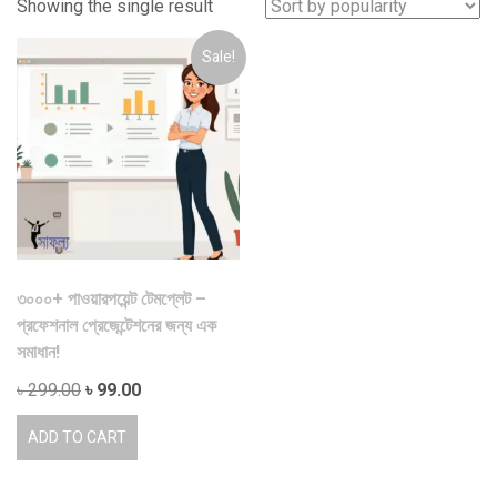
Showing the single result
Sale!
৩০০০+ পাওয়ারপয়েন্ট টেমপ্লেট –
প্রফেশনাল প্রেজেন্টেশনের জন্য এক
সমাধান!
Original
Current
৳
299.00
৳
99.00
price
price
ADD TO CART
was:
is:
৳ 299.00.
৳ 99.00.