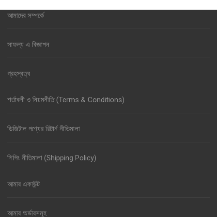
আমাদের সম্পর্কে
সাফল্য এ বিজ্ঞাপন
গ্রহস্বত্ব
শর্তাবলী ও নিয়মনীতি (Terms & Conditions)
ডিজিটাল পণ্যের রিটার্ন নীতিমালা
শিপিং নীতিমালা (Shipping Policy)
আমার একাউন্ট
আমার অর্ডারসমূহ