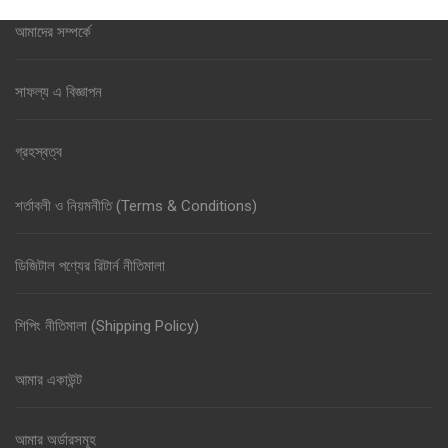
আমাদের সম্পর্কে
সাফল্য এ বিজ্ঞাপন
গ্রহস্বত্ব
শর্তাবলী ও নিয়মনীতি (Terms & Conditions)
ডিজিটাল পণ্যের রিটার্ন নীতিমালা
শিপিং নীতিমালা (Shipping Policy)
আমার একাউন্ট
আমার অর্ডারসমূহ