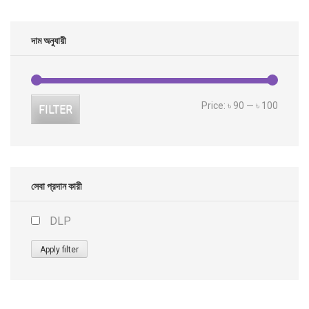
দাম অনুযায়ী
Min
Max
Price:
৳ 90
—
৳ 100
FILTER
price
price
সেবা প্রদান কারী
DLP
Apply filter