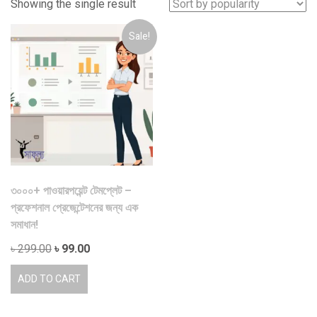
Showing the single result
Sale!
৩০০০+ পাওয়ারপয়েন্ট টেমপ্লেট –
প্রফেশনাল প্রেজেন্টেশনের জন্য এক
সমাধান!
Original
Current
৳
299.00
৳
99.00
price
price
ADD TO CART
was:
is:
৳ 299.00.
৳ 99.00.