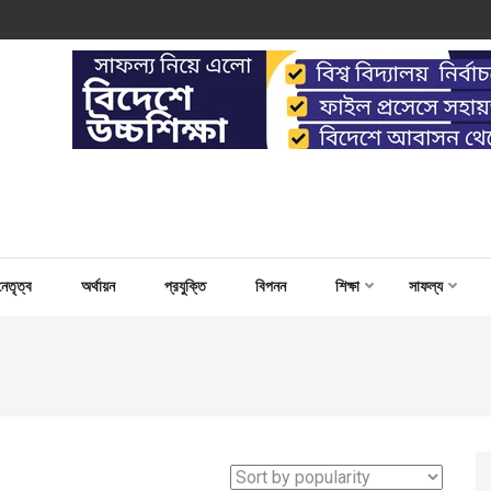
 WORK FOR CAPACITY BUILD
নেতৃত্ব
অর্থায়ন
প্রযুক্তি
বিপনন
শিক্ষা
সাফল্য