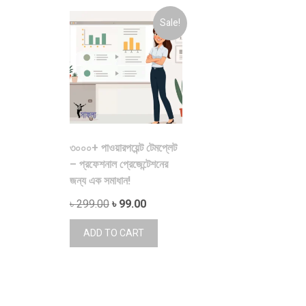
Sale!
৩০০০+ পাওয়ারপয়েন্ট টেমপ্লেট
– প্রফেশনাল প্রেজেন্টেশনের
জন্য এক সমাধান!
Original
Current
৳
299.00
৳
99.00
price
price
ADD TO CART
was:
is:
৳ 299.00.
৳ 99.00.