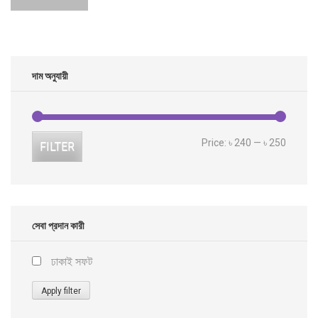
দাম অনুযায়ী
Min
Max
Price:
৳ 240
—
৳ 250
FILTER
price
price
সেবা প্রদান কারী
ঢাকাই সফট
Apply filter