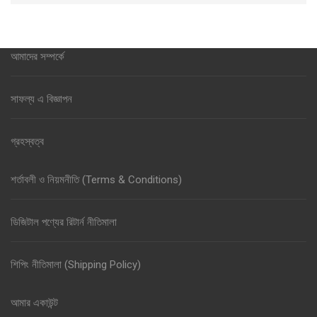
আমাদের সম্পর্কে
সাফল্য এ বিজ্ঞাপন
গ্রহস্বত্ব
শর্তাবলী ও নিয়মনীতি (Terms & Conditions)
ডিজিটাল পণ্যের রিটার্ন নীতিমালা
শিপিং নীতিমালা (Shipping Policy)
আমার একাউন্ট