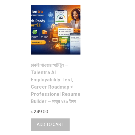
চাকরি পাওয়ার স্মার্ট টুল –
Talentra AI
Employability Test,
Career Roadmap ও
Professional Resume
Builder – মাত্র ২৪৯ টাকা
৳
249.00
ADD TO CART