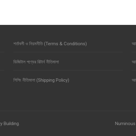
শর্তাবলী ও নিয়মনীতি (Terms & Conditions)
আম
ডিজিটাল পণ্যের রিটার্ন নীতিমালা
আম
শিপিং নীতিমালা (Shipping Policy)
আম
y Building
.
Numinous 