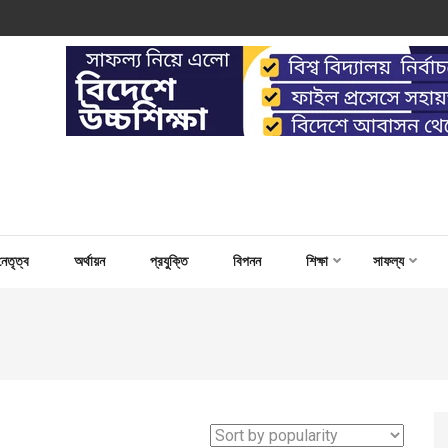
 WORK FOR CAPACITY BUILD
নেতৃত্ব
অর্থায়ন
প্রযুক্তি
বিপনন
শিক্ষা
সাফল্য