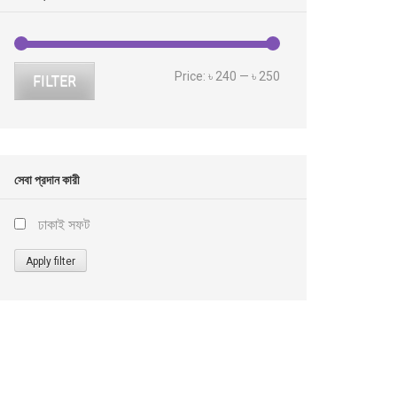
Min
Max
Price:
৳ 240
—
৳ 250
FILTER
price
price
সেবা প্রদান কারী
ঢাকাই সফট
Apply filter