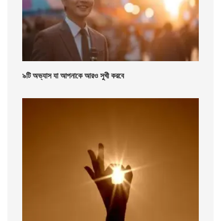
৯টি অভ্যাস যা আপনাকে আরও সুখী করবে