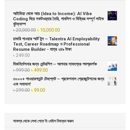
আইডিয়া থেকে আয় (Idea to Income): AI Vibe
Coding দিয়ে সফটওয়্যার তৈরি, পাবলিশ ও বিক্রির সম্পূর্ণ লাইভ
বুটক্যাম্প
Original
Current
৳
20,000.00
৳
10,000.00
price
price
চাকরি পাওয়ার স্মার্ট টুল – Talentra AI Employability
was:
is:
Test, Career Roadmap ও Professional
Resume Builder - মাত্র ২৪৯ টাকা
৳ 20,000.00.
৳ 10,000.00.
৳
249.00
দিকনির্দেশনার জন্য মেন্টরশিপ – আপনার সাফল্যের পথপ্রদর্শক
Original
Current
৳
999.00
৳
499.00
price
price
৩০০০+ পাওয়ারপয়েন্ট টেমপ্লেট – প্রফেশনাল প্রেজেন্টেশনের জন্য
was:
is:
এক সমাধান!
Original
Current
৳
299.00
৳
99.00
৳ 999.00.
৳ 499.00.
price
price
was:
is:
৳ 299.00.
৳ 99.00.
সাফল্য থেকে লেখা পেতে ই-মেইল নিবন্ধন করুন