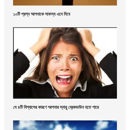
১০টি প্রশ্ন আপনাকে সাফল্য এনে দিবে
যে ৪টি বিশ্বাসের কারণে আপনার স্নায়ু ব্রেকডাউন হতে পারে