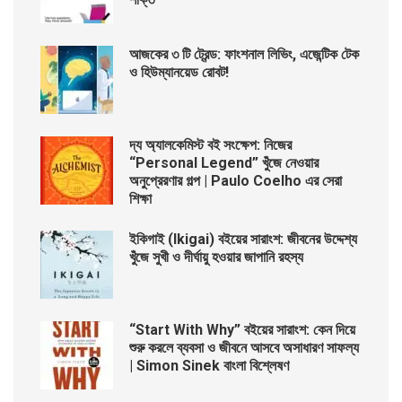
আজকের ৩ টি ট্রেন্ড: ফাংশনাল লিভিং, এজেন্টিক টেক
ও হিউম্যানয়েড রোবট!
দ্য অ্যালকেমিস্ট বই সংক্ষেপ: নিজের
“Personal Legend” খুঁজে নেওয়ার
অনুপ্রেরণার গল্প | Paulo Coelho এর সেরা
শিক্ষা
ইকিগাই (Ikigai) বইয়ের সারাংশ: জীবনের উদ্দেশ্য
খুঁজে সুখী ও দীর্ঘায়ু হওয়ার জাপানি রহস্য
“Start With Why” বইয়ের সারাংশ: কেন দিয়ে
শুরু করলে ব্যবসা ও জীবনে আসবে অসাধারণ সাফল্য
| Simon Sinek বাংলা বিশ্লেষণ