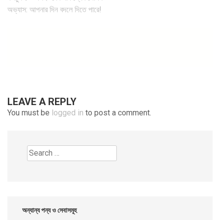
navigation
অভ্যাস: আপনার দিন বদলে দিতে পারে!
LEAVE A REPLY
You must be
logged in
to post a comment.
Search
for:
অন্যান্য পন্য ও সেবাসমূহ