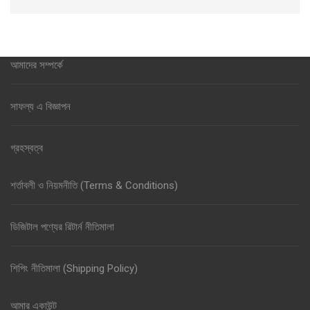
আমাদের সম্পর্কে
সাফল্য এ বিজ্ঞাপন
গ্রহস্বত্ব
শর্তাবলী ও নিয়মনীতি (Terms & Conditions)
ডিজিটাল পণ্যের রিটার্ন নীতিমালা
শিপিং নীতিমালা (Shipping Policy)
আমার একাউন্ট