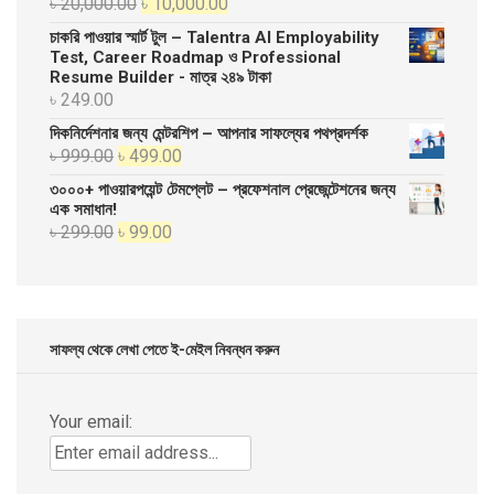
Original
Current
৳
20,000.00
৳
10,000.00
price
price
চাকরি পাওয়ার স্মার্ট টুল – Talentra AI Employability
was:
is:
Test, Career Roadmap ও Professional
Resume Builder - মাত্র ২৪৯ টাকা
৳ 20,000.00.
৳ 10,000.00.
৳
249.00
দিকনির্দেশনার জন্য মেন্টরশিপ – আপনার সাফল্যের পথপ্রদর্শক
Original
Current
৳
999.00
৳
499.00
price
price
৩০০০+ পাওয়ারপয়েন্ট টেমপ্লেট – প্রফেশনাল প্রেজেন্টেশনের জন্য
was:
is:
এক সমাধান!
Original
Current
৳
299.00
৳
99.00
৳ 999.00.
৳ 499.00.
price
price
was:
is:
৳ 299.00.
৳ 99.00.
সাফল্য থেকে লেখা পেতে ই-মেইল নিবন্ধন করুন
Your email: