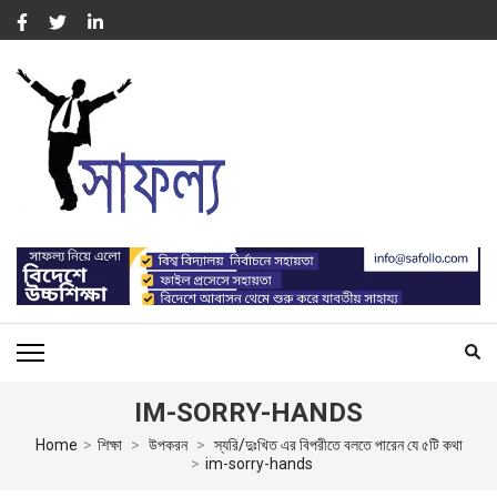
Skip
to
content
(Press
Enter)
সাফল্য – SUCCESS : WORK
For Capacity Building of Professional People
FOR CAPACITY BUILDING
IM-SORRY-HANDS
Home
>
শিক্ষা
>
উপকরন
>
স্যরি/দুঃখিত এর বিপরীতে বলতে পারেন যে ৫টি কথা
>
im-sorry-hands