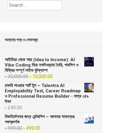
Search
for:
অন্যান্য পন্য ও সেবাসমূহ
আইডিয়া থেকে আয় (Idea to Income): AI
Vibe Coding দিয়ে সফটওয়্যার তৈরি, পাবলিশ ও
বিক্রির সম্পূর্ণ লাইভ বুটক্যাম্প
Original
Current
৳
20,000.00
৳
10,000.00
price
price
চাকরি পাওয়ার স্মার্ট টুল – Talentra AI
was:
is:
Employability Test, Career Roadmap
ও Professional Resume Builder - মাত্র ২৪৯
৳ 20,000.00.
৳ 10,000.00.
টাকা
৳
249.00
দিকনির্দেশনার জন্য মেন্টরশিপ – আপনার সাফল্যের
পথপ্রদর্শক
Original
Current
৳
999.00
৳
499.00