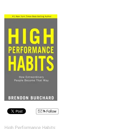
Follow
Post
High Performance Habits: