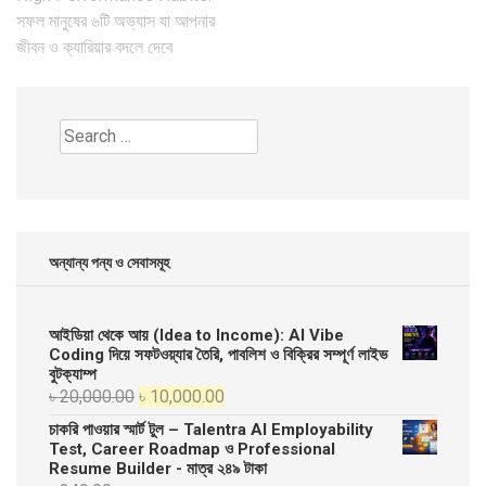
navigation
সফল মানুষের ৬টি অভ্যাস যা আপনার
জীবন ও ক্যারিয়ার বদলে দেবে
Search
for:
অন্যান্য পন্য ও সেবাসমূহ
আইডিয়া থেকে আয় (Idea to Income): AI Vibe
Coding দিয়ে সফটওয়্যার তৈরি, পাবলিশ ও বিক্রির সম্পূর্ণ লাইভ
বুটক্যাম্প
Original
Current
৳
20,000.00
৳
10,000.00
price
price
চাকরি পাওয়ার স্মার্ট টুল – Talentra AI Employability
was:
is:
Test, Career Roadmap ও Professional
Resume Builder - মাত্র ২৪৯ টাকা
৳ 20,000.00.
৳ 10,000.00.