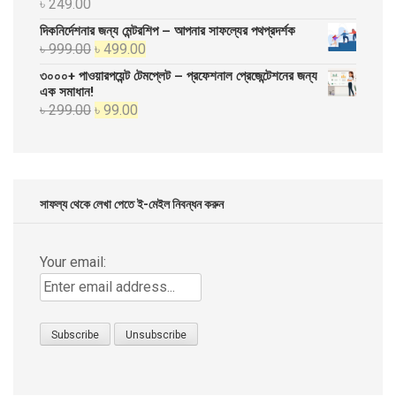
৳
249.00
দিকনির্দেশনার জন্য মেন্টরশিপ – আপনার সাফল্যের পথপ্রদর্শক
Original
Current
৳
999.00
৳
499.00
price
price
৩০০০+ পাওয়ারপয়েন্ট টেমপ্লেট – প্রফেশনাল প্রেজেন্টেশনের জন্য
was:
is:
এক সমাধান!
Original
Current
৳
299.00
৳
99.00
৳ 999.00.
৳ 499.00.
price
price
was:
is:
৳ 299.00.
৳ 99.00.
সাফল্য থেকে লেখা পেতে ই-মেইল নিবন্ধন করুন
Your email: