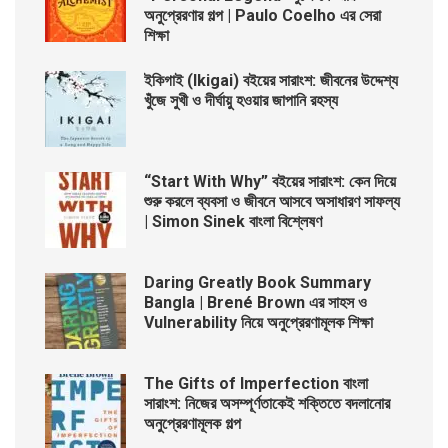
অনুপ্রেরণার গল্প | Paulo Coelho এর সেরা
শিক্ষা
ইকিগাই (Ikigai) বইয়ের সারাংশ: জীবনের উদ্দেশ্য
খুঁজে সুখী ও দীর্ঘায়ু হওয়ার জাপানি রহস্য
“Start With Why” বইয়ের সারাংশ: কেন দিয়ে
শুরু করলে ব্যবসা ও জীবনে আসবে অসাধারণ সাফল্য
| Simon Sinek বাংলা বিশ্লেষণ
Daring Greatly Book Summary
Bangla | Brené Brown এর সাহস ও
Vulnerability নিয়ে অনুপ্রেরণামূলক শিক্ষা
The Gifts of Imperfection বাংলা
সারাংশ: নিজের অসম্পূর্ণতাকেই শক্তিতে বদলানোর
অনুপ্রেরণামূলক গল্প