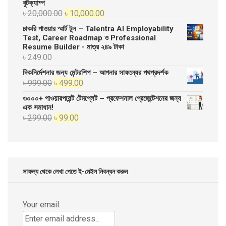
বুটক্যাম্প
Original
Current
৳
20,000.00
৳
10,000.00
price
price
চাকরি পাওয়ার স্মার্ট টুল – Talentra AI Employability
was:
is:
Test, Career Roadmap ও Professional
Resume Builder - মাত্র ২৪৯ টাকা
৳ 20,000.00.
৳ 10,000.00.
৳
249.00
দিকনির্দেশনার জন্য মেন্টরশিপ – আপনার সাফল্যের পথপ্রদর্শক
Original
Current
৳
999.00
৳
499.00
price
price
৩০০০+ পাওয়ারপয়েন্ট টেমপ্লেট – প্রফেশনাল প্রেজেন্টেশনের জন্য
was:
is:
এক সমাধান!
Original
Current
৳
299.00
৳
99.00
৳ 999.00.
৳ 499.00.
price
price
was:
is:
৳ 299.00.
৳ 99.00.
সাফল্য থেকে লেখা পেতে ই-মেইল নিবন্ধন করুন
Your email: