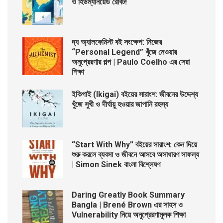
ও হিউম্যানয়েড রোবট!
দ্য অ্যালকেমিস্ট বই সংক্ষেপ: নিজের
“Personal Legend” খুঁজে নেওয়ার
অনুপ্রেরণার গল্প | Paulo Coelho এর সেরা
শিক্ষা
ইকিগাই (Ikigai) বইয়ের সারাংশ: জীবনের উদ্দেশ্য
খুঁজে সুখী ও দীর্ঘায়ু হওয়ার জাপানি রহস্য
“Start With Why” বইয়ের সারাংশ: কেন দিয়ে
শুরু করলে ব্যবসা ও জীবনে আসবে অসাধারণ সাফল্য
| Simon Sinek বাংলা বিশ্লেষণ
Daring Greatly Book Summary
Bangla | Brené Brown এর সাহস ও
Vulnerability নিয়ে অনুপ্রেরণামূলক শিক্ষা