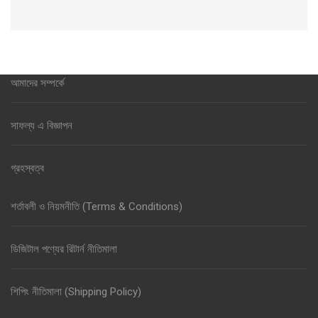
আমাদের সম্পর্কে
সাফল্য এ বিজ্ঞাপন
গ্রহস্বত্ব
শর্তাবলী ও নিয়মনীতি (Terms & Conditions)
ডিজিটাল পণ্যের রিটার্ন নীতিমালা
শিপিং নীতিমালা (Shipping Policy)