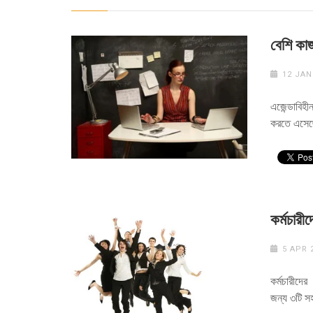
বেশি কা
12 JAN
এজেন্ডাবিহী
করতে এসেছে
কর্মচারী
5 APR 
কর্মচারীদে
জন্য ৩টি সহ