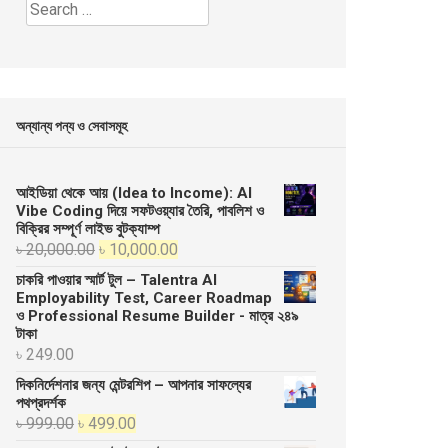
Search
for:
অন্যান্য পন্য ও সেবাসমূহ
আইডিয়া থেকে আয় (Idea to Income): AI
Vibe Coding দিয়ে সফটওয়্যার তৈরি, পাবলিশ ও
বিক্রির সম্পূর্ণ লাইভ বুটক্যাম্প
Original
Current
৳
20,000.00
৳
10,000.00
price
price
চাকরি পাওয়ার স্মার্ট টুল – Talentra AI
was:
is:
Employability Test, Career Roadmap
ও Professional Resume Builder - মাত্র ২৪৯
৳ 20,000.00.
৳ 10,000.00.
টাকা
৳
249.00
দিকনির্দেশনার জন্য মেন্টরশিপ – আপনার সাফল্যের
পথপ্রদর্শক
Original
Current
৳
999.00
৳
499.00
price
price