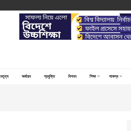
 WORK FOR CAPACITY BUILD
নেতৃত্ব
অর্থায়ন
প্রযুক্তি
বিপনন
শিক্ষা
সাফল্য