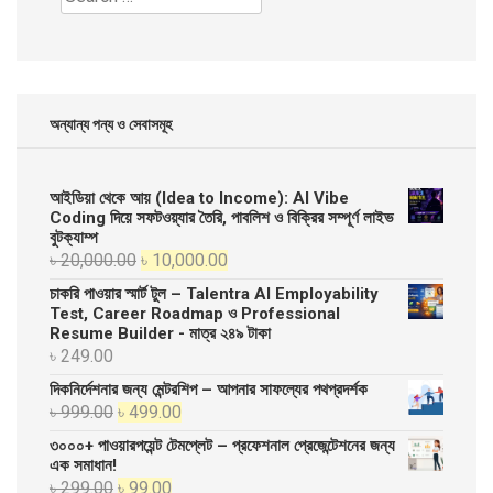
for:
অন্যান্য পন্য ও সেবাসমূহ
আইডিয়া থেকে আয় (Idea to Income): AI Vibe
Coding দিয়ে সফটওয়্যার তৈরি, পাবলিশ ও বিক্রির সম্পূর্ণ লাইভ
বুটক্যাম্প
Original
Current
৳
20,000.00
৳
10,000.00
price
price
চাকরি পাওয়ার স্মার্ট টুল – Talentra AI Employability
was:
is:
Test, Career Roadmap ও Professional
Resume Builder - মাত্র ২৪৯ টাকা
৳ 20,000.00.
৳ 10,000.00.
৳
249.00
দিকনির্দেশনার জন্য মেন্টরশিপ – আপনার সাফল্যের পথপ্রদর্শক
Original
Current
৳
999.00
৳
499.00
price
price
৩০০০+ পাওয়ারপয়েন্ট টেমপ্লেট – প্রফেশনাল প্রেজেন্টেশনের জন্য
was:
is:
এক সমাধান!
Original
Current
৳
299.00
৳
99.00
৳ 999.00.
৳ 499.00.