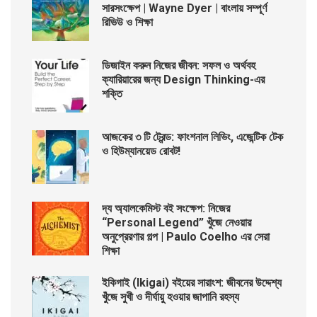
সারসংক্ষেপ | Wayne Dyer | বাংলায় সম্পূর্ণ
রিভিউ ও শিক্ষা
ডিজাইন করুন নিজের জীবন: সফল ও অর্থবহ
ক্যারিয়ারের জন্য Design Thinking-এর
শক্তি
আজকের ৩ টি ট্রেন্ড: ফাংশনাল লিভিং, এজেন্টিক টেক
ও হিউম্যানয়েড রোবট!
দ্য অ্যালকেমিস্ট বই সংক্ষেপ: নিজের
“Personal Legend” খুঁজে নেওয়ার
অনুপ্রেরণার গল্প | Paulo Coelho এর সেরা
শিক্ষা
ইকিগাই (Ikigai) বইয়ের সারাংশ: জীবনের উদ্দেশ্য
খুঁজে সুখী ও দীর্ঘায়ু হওয়ার জাপানি রহস্য