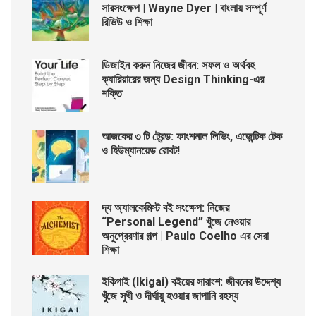
সারসংক্ষেপ | Wayne Dyer | বাংলায় সম্পূর্ণ
রিভিউ ও শিক্ষা
ডিজাইন করুন নিজের জীবন: সফল ও অর্থবহ
ক্যারিয়ারের জন্য Design Thinking-এর
শক্তি
আজকের ৩ টি ট্রেন্ড: ফাংশনাল লিভিং, এজেন্টিক টেক
ও হিউম্যানয়েড রোবট!
দ্য অ্যালকেমিস্ট বই সংক্ষেপ: নিজের
“Personal Legend” খুঁজে নেওয়ার
অনুপ্রেরণার গল্প | Paulo Coelho এর সেরা
শিক্ষা
ইকিগাই (Ikigai) বইয়ের সারাংশ: জীবনের উদ্দেশ্য
খুঁজে সুখী ও দীর্ঘায়ু হওয়ার জাপানি রহস্য