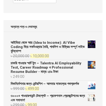
for:
অন্যান্য পন্য ও সেবাসমূহ
আইডিয়া থেকে আয় (Idea to Income): AI Vibe
Coding দিয়ে সফটওয়্যার তৈরি, পাবলিশ ও বিক্রির সম্পূর্ণ লাইভ
বুটক্যাম্প
Original
Current
৳
20,000.00
৳
10,000.00
price
price
চাকরি পাওয়ার স্মার্ট টুল – Talentra AI Employability
was:
is:
Test, Career Roadmap ও Professional
Resume Builder - মাত্র ২৪৯ টাকা
৳ 20,000.00.
৳ 10,000.00.
৳
249.00
দিকনির্দেশনার জন্য মেন্টরশিপ – আপনার সাফল্যের পথপ্রদর্শক
Original
Current
৳
999.00
৳
499.00
price
price
৩০০০+ পাওয়ারপয়েন্ট টেমপ্লেট – প্রফেশনাল প্রেজেন্টেশনের জন্য
was:
is:
এক সমাধান!
Original
Current
৳
299.00
৳
99.00
৳ 999.00.
৳ 499.00.