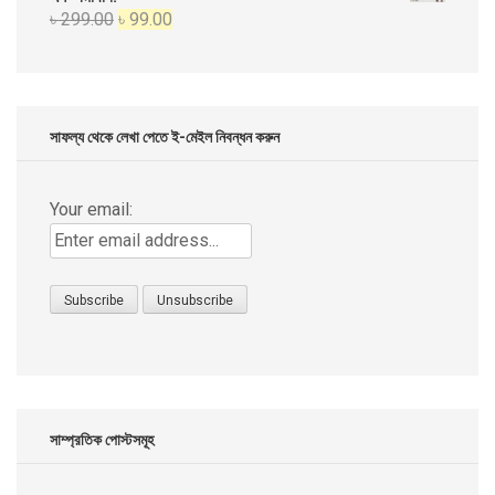
Original
Current
৳
299.00
৳
99.00
৳ 999.00.
৳ 499.00.
price
price
was:
is:
৳ 299.00.
৳ 99.00.
সাফল্য থেকে লেখা পেতে ই-মেইল নিবন্ধন করুন
Your email:
সাম্প্রতিক পোস্টসমূহ