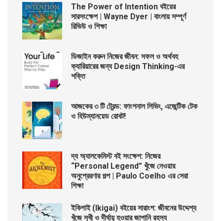
The Power of Intention বইয়ের
সারসংক্ষেপ | Wayne Dyer | বাংলায় সম্পূর্ণ
রিভিউ ও শিক্ষা
ডিজাইন করুন নিজের জীবন: সফল ও অর্থবহ
ক্যারিয়ারের জন্য Design Thinking-এর
শক্তি
আজকের ৩ টি ট্রেন্ড: ফাংশনাল লিভিং, এজেন্টিক টেক
ও হিউম্যানয়েড রোবট!
দ্য অ্যালকেমিস্ট বই সংক্ষেপ: নিজের
“Personal Legend” খুঁজে নেওয়ার
অনুপ্রেরণার গল্প | Paulo Coelho এর সেরা
শিক্ষা
ইকিগাই (Ikigai) বইয়ের সারাংশ: জীবনের উদ্দেশ্য
খুঁজে সুখী ও দীর্ঘায়ু হওয়ার জাপানি রহস্য