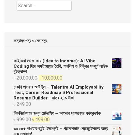
Search
for:
অন্যান্য পন্য ও সেবাসমূহ
আইডিয়া থেকে আয় (Idea to Income): AI Vibe
Coding দিয়ে সফটওয়্যার তৈরি, পাবলিশ ও বিক্রির সম্পূর্ণ লাইভ
বুটক্যাম্প
Original
Current
৳
20,000.00
৳
10,000.00
price
price
চাকরি পাওয়ার স্মার্ট টুল – Talentra AI Employability
was:
is:
Test, Career Roadmap ও Professional
Resume Builder - মাত্র ২৪৯ টাকা
৳ 20,000.00.
৳ 10,000.00.
৳
249.00
দিকনির্দেশনার জন্য মেন্টরশিপ – আপনার সাফল্যের পথপ্রদর্শক
Original
Current
৳
999.00
৳
499.00
price
price
৩০০০+ পাওয়ারপয়েন্ট টেমপ্লেট – প্রফেশনাল প্রেজেন্টেশনের জন্য
was:
is:
এক সমাধান!