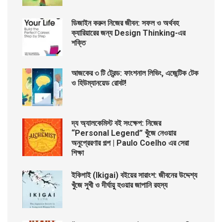
ডিজাইন করুন নিজের জীবন: সফল ও অর্থবহ
ক্যারিয়ারের জন্য Design Thinking-এর
শক্তি
আজকের ৩ টি ট্রেন্ড: ফাংশনাল লিভিং, এজেন্টিক টেক
ও হিউম্যানয়েড রোবট!
দ্য অ্যালকেমিস্ট বই সংক্ষেপ: নিজের
“Personal Legend” খুঁজে নেওয়ার
অনুপ্রেরণার গল্প | Paulo Coelho এর সেরা
শিক্ষা
ইকিগাই (Ikigai) বইয়ের সারাংশ: জীবনের উদ্দেশ্য
খুঁজে সুখী ও দীর্ঘায়ু হওয়ার জাপানি রহস্য