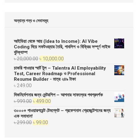
অন্যান্য পন্য ও সেবাসমূহ
আইডিয়া থেকে আয় (Idea to Income): AI Vibe
Coding দিয়ে সফটওয়্যার তৈরি, পাবলিশ ও বিক্রির সম্পূর্ণ লাইভ
বুটক্যাম্প
Original
Current
৳
20,000.00
৳
10,000.00
price
price
চাকরি পাওয়ার স্মার্ট টুল – Talentra AI Employability
was:
is:
Test, Career Roadmap ও Professional
Resume Builder - মাত্র ২৪৯ টাকা
৳ 20,000.00.
৳ 10,000.00.
৳
249.00
দিকনির্দেশনার জন্য মেন্টরশিপ – আপনার সাফল্যের পথপ্রদর্শক
Original
Current
৳
999.00
৳
499.00
price
price
৩০০০+ পাওয়ারপয়েন্ট টেমপ্লেট – প্রফেশনাল প্রেজেন্টেশনের জন্য
was:
is:
এক সমাধান!
Original
Current
৳
299.00
৳
99.00
৳ 999.00.
৳ 499.00.
price
price
was:
is: