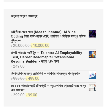
অন্যান্য পন্য ও সেবাসমূহ
আইডিয়া থেকে আয় (Idea to Income): AI Vibe
Coding দিয়ে সফটওয়্যার তৈরি, পাবলিশ ও বিক্রির সম্পূর্ণ লাইভ
বুটক্যাম্প
Original
Current
৳
20,000.00
৳
10,000.00
price
price
চাকরি পাওয়ার স্মার্ট টুল – Talentra AI Employability
was:
is:
Test, Career Roadmap ও Professional
Resume Builder - মাত্র ২৪৯ টাকা
৳ 20,000.00.
৳ 10,000.00.
৳
249.00
দিকনির্দেশনার জন্য মেন্টরশিপ – আপনার সাফল্যের পথপ্রদর্শক
Original
Current
৳
999.00
৳
499.00
price
price
৩০০০+ পাওয়ারপয়েন্ট টেমপ্লেট – প্রফেশনাল প্রেজেন্টেশনের জন্য
was:
is:
এক সমাধান!
Original
Current
৳
299.00
৳
99.00
৳ 999.00.
৳ 499.00.
price
price
was:
is: