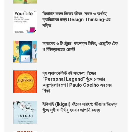
ডিজাইন করুন নিজের জীবন: সফল ও অর্থবহ
ক্যারিয়ারের জন্য Design Thinking-এর
শক্তি
আজকের ৩ টি ট্রেন্ড: ফাংশনাল লিভিং, এজেন্টিক টেক
ও হিউম্যানয়েড রোবট!
দ্য অ্যালকেমিস্ট বই সংক্ষেপ: নিজের
“Personal Legend” খুঁজে নেওয়ার
অনুপ্রেরণার গল্প | Paulo Coelho এর সেরা
শিক্ষা
ইকিগাই (Ikigai) বইয়ের সারাংশ: জীবনের উদ্দেশ্য
খুঁজে সুখী ও দীর্ঘায়ু হওয়ার জাপানি রহস্য