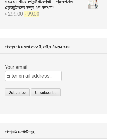
৩০০০+ পাওয়ারপয়েন্ট টেমপ্লেট – প্রফেশনাল
was:
is:
প্রেজেন্টেশনের জন্য এক সমাধান!
Original
Current
৳
299.00
৳
99.00
৳ 999.00.
৳ 499.00.
price
price
was:
is:
৳ 299.00.
৳ 99.00.
সাফল্য থেকে লেখা পেতে ই-মেইল নিবন্ধন করুন
Your email:
সাম্প্রতিক পোস্টসমূহ