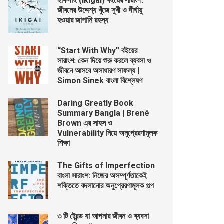
ইকিগাই (Ikigai) বইয়ের সারাংশ:
জীবনের উদ্দেশ্য খুঁজে সুখী ও দীর্ঘায়ু
হওয়ার জাপানি রহস্য
“Start With Why” বইয়ের
সারাংশ: কেন দিয়ে শুরু করলে ব্যবসা ও
জীবনে আসবে অসাধারণ সাফল্য |
Simon Sinek বাংলা বিশ্লেষণ
Daring Greatly Book
Summary Bangla | Brené
Brown এর সাহস ও
Vulnerability নিয়ে অনুপ্রেরণামূলক
শিক্ষা
The Gifts of Imperfection
বাংলা সারাংশ: নিজের অসম্পূর্ণতাকেই
শক্তিতে বদলানোর অনুপ্রেরণামূলক গল্প
৩ টি ট্রেন্ড যা আপনার জীবন ও ব্যবসা