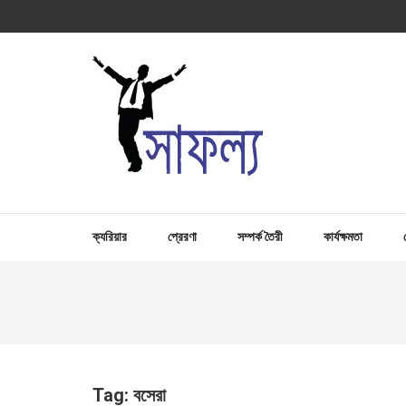
Skip
to
content
(Press
Enter)
সাফল্য – SUCCESS :
For Capacity Building of Professional People
ক্যরিয়ার
প্রেরণা
সম্পর্ক তৈরী
কার্যক্ষমতা
Tag:
বসেরা