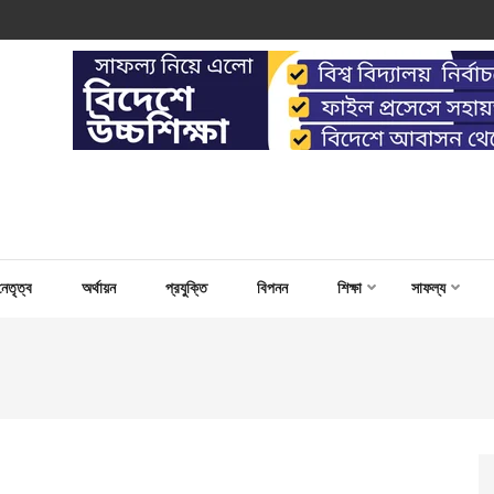
 WORK FOR CAPACITY BUILD
নেতৃত্ব
অর্থায়ন
প্রযুক্তি
বিপনন
শিক্ষা
সাফল্য