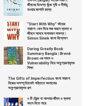
ইকিগাই (Ikigai) বইয়ের সারাংশ:
জীবনের উদ্দেশ্য খুঁজে সুখী ও দীর্ঘায়ু
হওয়ার জাপানি রহস্য
“Start With Why” বইয়ের
সারাংশ: কেন দিয়ে শুরু করলে ব্যবসা ও
জীবনে আসবে অসাধারণ সাফল্য |
Simon Sinek বাংলা বিশ্লেষণ
Daring Greatly Book
Summary Bangla | Brené
Brown এর সাহস ও
Vulnerability নিয়ে অনুপ্রেরণামূলক
শিক্ষা
The Gifts of Imperfection বাংলা সারাংশ:
নিজের অসম্পূর্ণতাকেই শক্তিতে বদলানোর
অনুপ্রেরণামূলক গল্প
৩ টি ট্রেন্ড যা আপনার জীবন ও ব্যবসা
বদলে দিতে পারে