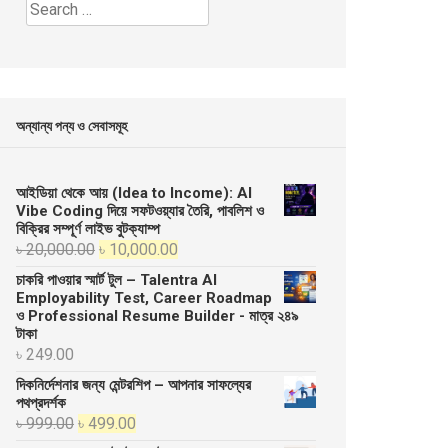
Search
for:
অন্যান্য পন্য ও সেবাসমূহ
আইডিয়া থেকে আয় (Idea to Income): AI
Vibe Coding দিয়ে সফটওয়্যার তৈরি, পাবলিশ ও
বিক্রির সম্পূর্ণ লাইভ বুটক্যাম্প
Original
Current
৳
20,000.00
৳
10,000.00
price
price
চাকরি পাওয়ার স্মার্ট টুল – Talentra AI
was:
is:
Employability Test, Career Roadmap
ও Professional Resume Builder - মাত্র ২৪৯
৳ 20,000.00.
৳ 10,000.00.
টাকা
৳
249.00
দিকনির্দেশনার জন্য মেন্টরশিপ – আপনার সাফল্যের
পথপ্রদর্শক
Original
Current
৳
999.00
৳
499.00
price
price