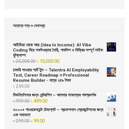
অন্যান্য পন্য ও সেবাসমূহ
আইডিয়া থেকে আয় (Idea to Income): AI Vibe
Coding দিয়ে সফটওয়্যার তৈরি, পাবলিশ ও বিক্রির সম্পূর্ণ লাইভ
বুটক্যাম্প
Original
Current
৳
20,000.00
৳
10,000.00
price
price
চাকরি পাওয়ার স্মার্ট টুল – Talentra AI Employability
was:
is:
Test, Career Roadmap ও Professional
Resume Builder - মাত্র ২৪৯ টাকা
৳ 20,000.00.
৳ 10,000.00.
৳
249.00
দিকনির্দেশনার জন্য মেন্টরশিপ – আপনার সাফল্যের পথপ্রদর্শক
Original
Current
৳
999.00
৳
499.00
price
price
৩০০০+ পাওয়ারপয়েন্ট টেমপ্লেট – প্রফেশনাল প্রেজেন্টেশনের জন্য
was:
is:
এক সমাধান!
Original
Current
৳
299.00
৳
99.00
৳ 999.00.
৳ 499.00.
price
price