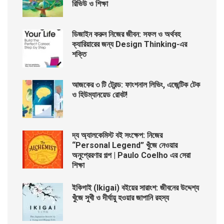
রিভিউ ও শিক্ষা
ডিজাইন করুন নিজের জীবন: সফল ও অর্থবহ
ক্যারিয়ারের জন্য Design Thinking-এর
শক্তি
আজকের ৩ টি ট্রেন্ড: ফাংশনাল লিভিং, এজেন্টিক টেক
ও হিউম্যানয়েড রোবট!
দ্য অ্যালকেমিস্ট বই সংক্ষেপ: নিজের
“Personal Legend” খুঁজে নেওয়ার
অনুপ্রেরণার গল্প | Paulo Coelho এর সেরা
শিক্ষা
ইকিগাই (Ikigai) বইয়ের সারাংশ: জীবনের উদ্দেশ্য
খুঁজে সুখী ও দীর্ঘায়ু হওয়ার জাপানি রহস্য