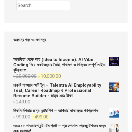
Search
for:
অন্যান্য পন্য ও সেবাসমূহ
আইডিয়া থেকে আয় (Idea to Income): AI Vibe
Coding দিয়ে সফটওয়্যার তৈরি, পাবলিশ ও বিক্রির সম্পূর্ণ লাইভ
বুটক্যাম্প
Original
Current
৳
20,000.00
৳
10,000.00
price
price
চাকরি পাওয়ার স্মার্ট টুল – Talentra AI Employability
was:
is:
Test, Career Roadmap ও Professional
Resume Builder - মাত্র ২৪৯ টাকা
৳ 20,000.00.
৳ 10,000.00.
৳
249.00
দিকনির্দেশনার জন্য মেন্টরশিপ – আপনার সাফল্যের পথপ্রদর্শক
Original
Current
৳
999.00
৳
499.00
price
price
৩০০০+ পাওয়ারপয়েন্ট টেমপ্লেট – প্রফেশনাল প্রেজেন্টেশনের জন্য
was:
is:
এক সমাধান!