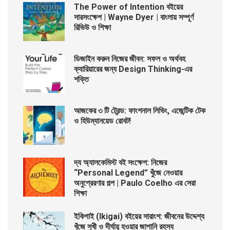
The Power of Intention বইয়ের
সারসংক্ষেপ | Wayne Dyer | বাংলায় সম্পূর্ণ
রিভিউ ও শিক্ষা
ডিজাইন করুন নিজের জীবন: সফল ও অর্থবহ
ক্যারিয়ারের জন্য Design Thinking-এর
শক্তি
আজকের ৩ টি ট্রেন্ড: ফাংশনাল লিভিং, এজেন্টিক টেক
ও হিউম্যানয়েড রোবট!
দ্য অ্যালকেমিস্ট বই সংক্ষেপ: নিজের
“Personal Legend” খুঁজে নেওয়ার
অনুপ্রেরণার গল্প | Paulo Coelho এর সেরা
শিক্ষা
ইকিগাই (Ikigai) বইয়ের সারাংশ: জীবনের উদ্দেশ্য
খুঁজে সুখী ও দীর্ঘায়ু হওয়ার জাপানি রহস্য