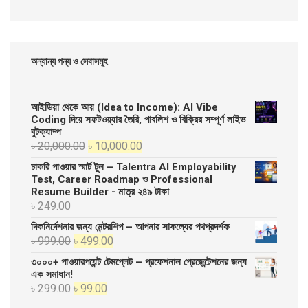
অন্যান্য পন্য ও সেবাসমূহ
আইডিয়া থেকে আয় (Idea to Income): AI Vibe
Coding দিয়ে সফটওয়্যার তৈরি, পাবলিশ ও বিক্রির সম্পূর্ণ লাইভ
বুটক্যাম্প
Original
Current
৳
20,000.00
৳
10,000.00
price
price
চাকরি পাওয়ার স্মার্ট টুল – Talentra AI Employability
was:
is:
Test, Career Roadmap ও Professional
Resume Builder - মাত্র ২৪৯ টাকা
৳ 20,000.00.
৳ 10,000.00.
৳
249.00
দিকনির্দেশনার জন্য মেন্টরশিপ – আপনার সাফল্যের পথপ্রদর্শক
Original
Current
৳
999.00
৳
499.00
price
price
৩০০০+ পাওয়ারপয়েন্ট টেমপ্লেট – প্রফেশনাল প্রেজেন্টেশনের জন্য
was:
is:
এক সমাধান!
Original
Current
৳
299.00
৳
99.00
৳ 999.00.
৳ 499.00.
price
price