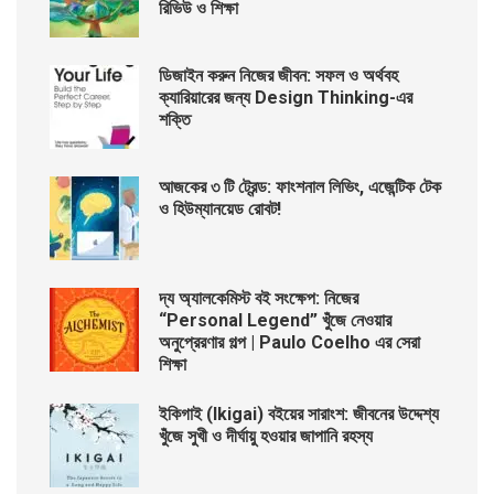
রিভিউ ও শিক্ষা
ডিজাইন করুন নিজের জীবন: সফল ও অর্থবহ
ক্যারিয়ারের জন্য Design Thinking-এর
শক্তি
আজকের ৩ টি ট্রেন্ড: ফাংশনাল লিভিং, এজেন্টিক টেক
ও হিউম্যানয়েড রোবট!
দ্য অ্যালকেমিস্ট বই সংক্ষেপ: নিজের
“Personal Legend” খুঁজে নেওয়ার
অনুপ্রেরণার গল্প | Paulo Coelho এর সেরা
শিক্ষা
ইকিগাই (Ikigai) বইয়ের সারাংশ: জীবনের উদ্দেশ্য
খুঁজে সুখী ও দীর্ঘায়ু হওয়ার জাপানি রহস্য