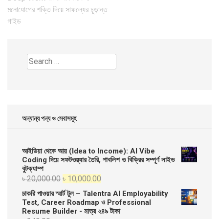
navigation
মনোযোগের শক্তি দিয়ে সাফল্যের চূড়ান্ত
গাইড
Search
for:
অন্যান্য পন্য ও সেবাসমূহ
আইডিয়া থেকে আয় (Idea to Income): AI Vibe
Coding দিয়ে সফটওয়্যার তৈরি, পাবলিশ ও বিক্রির সম্পূর্ণ লাইভ
বুটক্যাম্প
Original
Current
৳
20,000.00
৳
10,000.00
price
price
চাকরি পাওয়ার স্মার্ট টুল – Talentra AI Employability
was:
is:
Test, Career Roadmap ও Professional
Resume Builder - মাত্র ২৪৯ টাকা
৳ 20,000.00.
৳ 10,000.00.