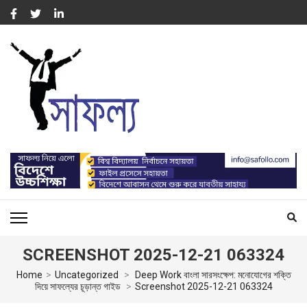
Skip
to
content
(Press
Enter)
সাফল্য – SUCCESS : WORK
For Capacity Building of Professional People
FOR CAPACITY BUILDING
SCREENSHOT 2025-12-21 063324
Home
>
Uncategorized
>
Deep Work বাংলা সারসংক্ষেপ: মনোযোগের শক্তি
দিয়ে সাফল্যের চূড়ান্ত গাইড
>
Screenshot 2025-12-21 063324