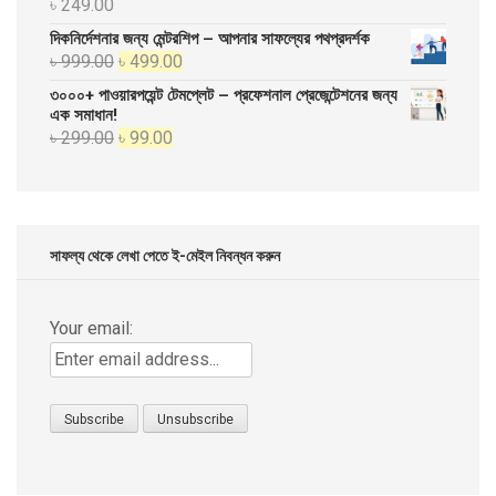
৳
249.00
দিকনির্দেশনার জন্য মেন্টরশিপ – আপনার সাফল্যের পথপ্রদর্শক
Original
Current
৳
999.00
৳
499.00
price
price
৩০০০+ পাওয়ারপয়েন্ট টেমপ্লেট – প্রফেশনাল প্রেজেন্টেশনের জন্য
was:
is:
এক সমাধান!
Original
Current
৳
299.00
৳
99.00
৳ 999.00.
৳ 499.00.
price
price
was:
is:
৳ 299.00.
৳ 99.00.
সাফল্য থেকে লেখা পেতে ই-মেইল নিবন্ধন করুন
Your email: