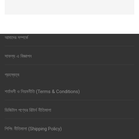
আমাদের সম্পর্কে
সাফল্য এ বিজ্ঞাপন
গ্রহস্বত্ব
শর্তাবলী ও নিয়মনীতি (Terms & Conditions)
ডিজিটাল পণ্যের রিটার্ন নীতিমালা
শিপিং নীতিমালা (Shipping Policy)