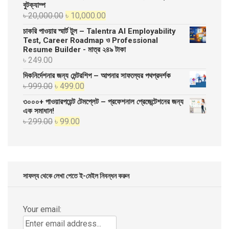
বুটক্যাম্প
Original
Current
৳
20,000.00
৳
10,000.00
price
price
চাকরি পাওয়ার স্মার্ট টুল – Talentra AI Employability
was:
is:
Test, Career Roadmap ও Professional
Resume Builder - মাত্র ২৪৯ টাকা
৳ 20,000.00.
৳ 10,000.00.
৳
249.00
দিকনির্দেশনার জন্য মেন্টরশিপ – আপনার সাফল্যের পথপ্রদর্শক
Original
Current
৳
999.00
৳
499.00
price
price
৩০০০+ পাওয়ারপয়েন্ট টেমপ্লেট – প্রফেশনাল প্রেজেন্টেশনের জন্য
was:
is:
এক সমাধান!
Original
Current
৳
299.00
৳
99.00
৳ 999.00.
৳ 499.00.
price
price
was:
is:
৳ 299.00.
৳ 99.00.
সাফল্য থেকে লেখা পেতে ই-মেইল নিবন্ধন করুন
Your email: