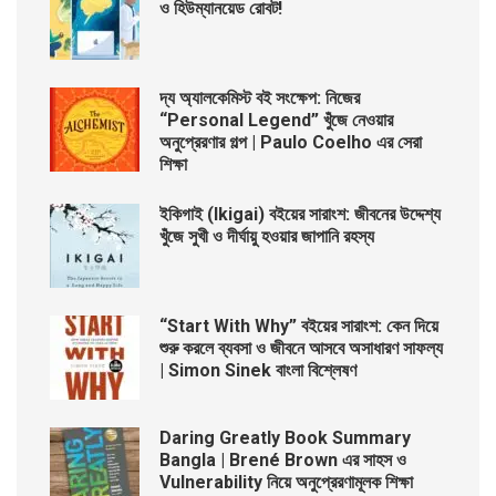
ও হিউম্যানয়েড রোবট!
দ্য অ্যালকেমিস্ট বই সংক্ষেপ: নিজের
“Personal Legend” খুঁজে নেওয়ার
অনুপ্রেরণার গল্প | Paulo Coelho এর সেরা
শিক্ষা
ইকিগাই (Ikigai) বইয়ের সারাংশ: জীবনের উদ্দেশ্য
খুঁজে সুখী ও দীর্ঘায়ু হওয়ার জাপানি রহস্য
“Start With Why” বইয়ের সারাংশ: কেন দিয়ে
শুরু করলে ব্যবসা ও জীবনে আসবে অসাধারণ সাফল্য
| Simon Sinek বাংলা বিশ্লেষণ
Daring Greatly Book Summary
Bangla | Brené Brown এর সাহস ও
Vulnerability নিয়ে অনুপ্রেরণামূলক শিক্ষা