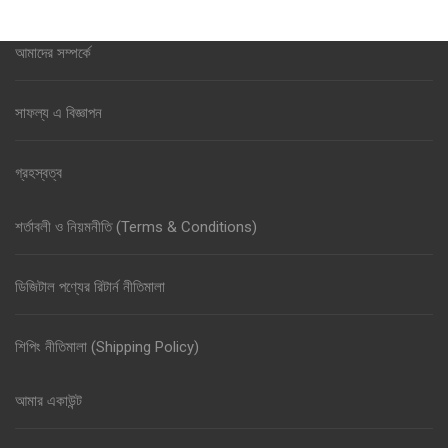
আমাদের সম্পর্কে
সাফল্য এ বিজ্ঞাপন
গ্রহস্বত্ব
শর্তাবলী ও নিয়মনীতি (Terms & Conditions)
ডিজিটাল পণ্যের রিটার্ন নীতিমালা
শিপিং নীতিমালা (Shipping Policy)
আমার একাউন্ট