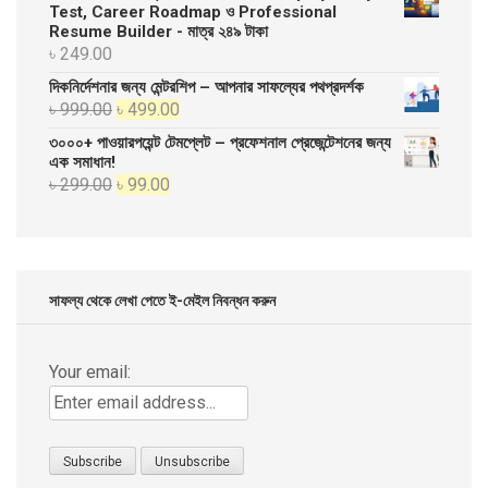
was:
is:
Test, Career Roadmap ও Professional
Resume Builder - মাত্র ২৪৯ টাকা
৳ 20,000.00.
৳ 10,000.00.
৳
249.00
দিকনির্দেশনার জন্য মেন্টরশিপ – আপনার সাফল্যের পথপ্রদর্শক
Original
Current
৳
999.00
৳
499.00
price
price
৩০০০+ পাওয়ারপয়েন্ট টেমপ্লেট – প্রফেশনাল প্রেজেন্টেশনের জন্য
was:
is:
এক সমাধান!
Original
Current
৳
299.00
৳
99.00
৳ 999.00.
৳ 499.00.
price
price
was:
is:
৳ 299.00.
৳ 99.00.
সাফল্য থেকে লেখা পেতে ই-মেইল নিবন্ধন করুন
Your email: