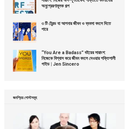
সারাংশ: নিজের অসম্পূর্ণতাকেই শক্তিতে বদলানোর
অনুপ্রেরণামূলক গল্প
৩ টি ট্রেন্ড যা আপনার জীবন ও ব্যবসা বদলে দিতে
পারে
“You Are a Badass” বইয়ের সারাংশ:
নিজেকে বিশ্বাস করে জীবন বদলে দেওয়ার শক্তিশালী
গাইড | Jen Sincero
জনপ্রিয় পোস্টসমূহ