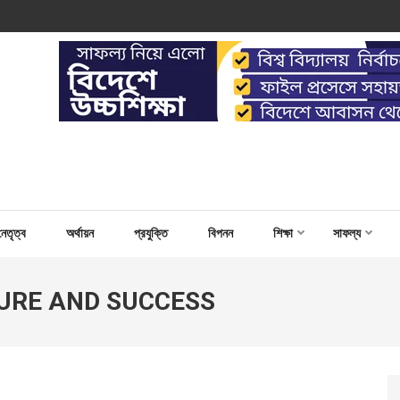
 WORK FOR CAPACITY BUILD
নেতৃত্ব
অর্থায়ন
প্রযুক্তি
বিপনন
শিক্ষা
সাফল্য
URE AND SUCCESS