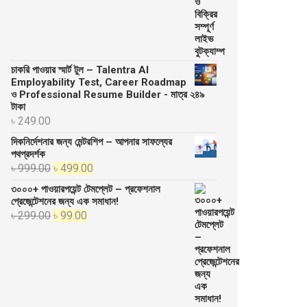
চাকরি পাওয়ার স্মার্ট টুল – Talentra AI
Employability Test, Career Roadmap
ও Professional Resume Builder - মাত্র ২৪৯
টাকা
৳
249.00
দিকনির্দেশনার জন্য মেন্টরশিপ – আপনার সাফল্যের
পথপ্রদর্শক
Original
Current
৳
999.00
৳
499.00
price
price
৩০০০+ পাওয়ারপয়েন্ট টেমপ্লেট – প্রফেশনাল
was:
is:
প্রেজেন্টেশনের জন্য এক সমাধান!
Original
Current
৳
299.00
৳
99.00
৳ 999.00.
৳ 499.00.
price
price
was:
is:
৳ 299.00.
৳ 99.00.