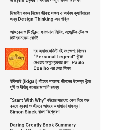
Wayne Dyer | বাংলায় সম্পূর্ণ রিভিউ ও শিক্ষা
ডিজাইন করুন নিজের জীবন: সফল ও অর্থবহ ক্যারিয়ারের
জন্য Design Thinking-এর শক্তি
আজকের ৩ টি ট্রেন্ড: ফাংশনাল লিভিং, এজেন্টিক টেক ও
হিউম্যানয়েড রোবট!
দ্য অ্যালকেমিস্ট বই সংক্ষেপ: নিজের
“Personal Legend” খুঁজে
নেওয়ার অনুপ্রেরণার গল্প | Paulo
Coelho এর সেরা শিক্ষা
ইকিগাই (Ikigai) বইয়ের সারাংশ: জীবনের উদ্দেশ্য খুঁজে
সুখী ও দীর্ঘায়ু হওয়ার জাপানি রহস্য
“Start With Why” বইয়ের সারাংশ: কেন দিয়ে শুরু
করলে ব্যবসা ও জীবনে আসবে অসাধারণ সাফল্য |
Simon Sinek বাংলা বিশ্লেষণ
Daring Greatly Book Summary