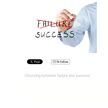
Follow
Post
Choosing between failure and success
navigation