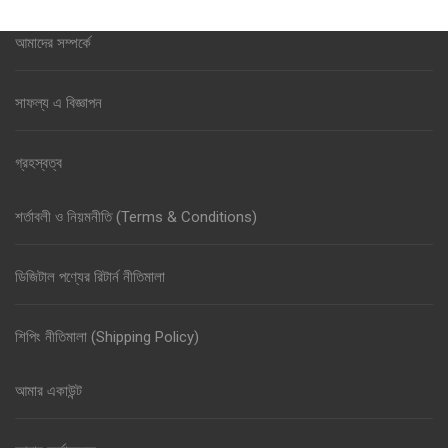
আমাদের সম্পর্কে
সাফল্য এ বিজ্ঞাপন
গ্রহস্বত্ব
শর্তাবলী ও নিয়মনীতি (Terms & Conditions)
ডিজিটাল পণ্যের রিটার্ন নীতিমালা
শিপিং নীতিমালা (Shipping Policy)
আমার একাউন্ট