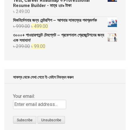
Test, Career Roadmap ও Professional
Resume Builder - মাত্র ২৪৯ টাকা
৳ 20,000.00.
৳ 10,000.00.
৳
249.00
দিকনির্দেশনার জন্য মেন্টরশিপ – আপনার সাফল্যের পথপ্রদর্শক
Original
Current
৳
999.00
৳
499.00
price
price
৩০০০+ পাওয়ারপয়েন্ট টেমপ্লেট – প্রফেশনাল প্রেজেন্টেশনের জন্য
was:
is:
এক সমাধান!
Original
Current
৳
299.00
৳
99.00
৳ 999.00.
৳ 499.00.
price
price
was:
is:
৳ 299.00.
৳ 99.00.
সাফল্য থেকে লেখা পেতে ই-মেইল নিবন্ধন করুন
Your email: