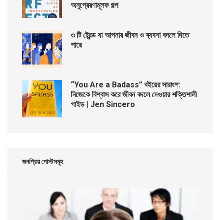
অনুপ্রেরণামূলক গল্প
৩ টি ট্রেন্ড যা আপনার জীবন ও ব্যবসা বদলে দিতে
পারে
“You Are a Badass” বইয়ের সারাংশ:
নিজেকে বিশ্বাস করে জীবন বদলে দেওয়ার শক্তিশালী
গাইড | Jen Sincero
জনপ্রিয় পোস্টসমূহ