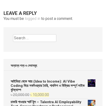
LEAVE A REPLY
You must be
logged in
to post a comment.
Search
for:
অন্যান্য পন্য ও সেবাসমূহ
আইডিয়া থেকে আয় (Idea to Income): AI Vibe
Coding দিয়ে সফটওয়্যার তৈরি, পাবলিশ ও বিক্রির সম্পূর্ণ লাইভ
বুটক্যাম্প
Original
Current
৳
20,000.00
৳
10,000.00
price
price
চাকরি পাওয়ার স্মার্ট টুল – Talentra AI Employability
was:
is: