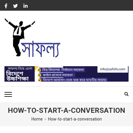
Skip
to
content
(Press
Enter)
সাফল্য – SUCCESS : WORK
For Capacity Building of Professional People
FOR CAPACITY BUILDING
HOW-TO-START-A-CONVERSATION
Home
>
How-to-start-a-conversation