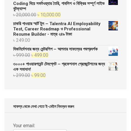
Coding দিয়ে সফটওয়্যার তৈরি, পাবলিশ ও বিক্রির সম্পূর্ণ লাইভ
বুটক্যাম্প
Original
Current
৳
20,000.00
৳
10,000.00
price
price
চাকরি পাওয়ার স্মার্ট টুল – Talentra AI Employability
was:
is:
Test, Career Roadmap ও Professional
Resume Builder - মাত্র ২৪৯ টাকা
৳ 20,000.00.
৳ 10,000.00.
৳
249.00
দিকনির্দেশনার জন্য মেন্টরশিপ – আপনার সাফল্যের পথপ্রদর্শক
Original
Current
৳
999.00
৳
499.00
price
price
৩০০০+ পাওয়ারপয়েন্ট টেমপ্লেট – প্রফেশনাল প্রেজেন্টেশনের জন্য
was:
is:
এক সমাধান!
Original
Current
৳
299.00
৳
99.00
৳ 999.00.
৳ 499.00.
price
price
was:
is:
৳ 299.00.
৳ 99.00.
সাফল্য থেকে লেখা পেতে ই-মেইল নিবন্ধন করুন
Your email: