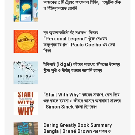
আজকের ৩ টি ট্রেন্ড: ফাংশনাল লিভিং, এজেন্টিক টেক
ও হিউম্যানয়েড রোবট!
দ্য অ্যালকেমিস্ট বই সংক্ষেপ: নিজের
“Personal Legend” খুঁজে নেওয়ার
অনুপ্রেরণার গল্প | Paulo Coelho এর সেরা
শিক্ষা
ইকিগাই (Ikigai) বইয়ের সারাংশ: জীবনের উদ্দেশ্য
খুঁজে সুখী ও দীর্ঘায়ু হওয়ার জাপানি রহস্য
“Start With Why” বইয়ের সারাংশ: কেন দিয়ে
শুরু করলে ব্যবসা ও জীবনে আসবে অসাধারণ সাফল্য
| Simon Sinek বাংলা বিশ্লেষণ
Daring Greatly Book Summary
Bangla | Brené Brown এর সাহস ও