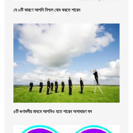
যে ৮টি কারণে আপনি নিশ্চল বোধ করতে পারেন
৫টি গুণাবলীর মাধমে আপনিও হতে পারেন অসাধারণ বস