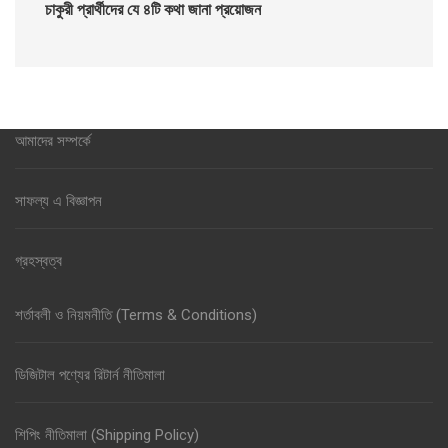
চাকুরী প্রার্থীদের যে ৪টি কথা জানা প্রয়োজন
আমাদের সম্পর্কে
সাফল্য এ বিজ্ঞাপন
গ্রহস্বত্ব
শর্তাবলী ও নিয়মনীতি (Terms & Conditions)
ডিজিটাল পণ্যের রিটার্ন নীতিমালা
শিপিং নীতিমালা (Shipping Policy)