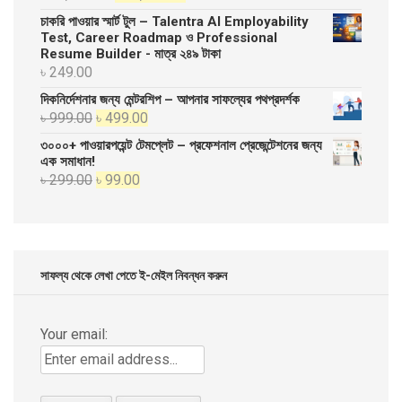
price
price
চাকরি পাওয়ার স্মার্ট টুল – Talentra AI Employability
was:
is:
Test, Career Roadmap ও Professional
Resume Builder - মাত্র ২৪৯ টাকা
৳ 20,000.00.
৳ 10,000.00.
৳
249.00
দিকনির্দেশনার জন্য মেন্টরশিপ – আপনার সাফল্যের পথপ্রদর্শক
Original
Current
৳
999.00
৳
499.00
price
price
৩০০০+ পাওয়ারপয়েন্ট টেমপ্লেট – প্রফেশনাল প্রেজেন্টেশনের জন্য
was:
is:
এক সমাধান!
Original
Current
৳
299.00
৳
99.00
৳ 999.00.
৳ 499.00.
price
price
was:
is:
৳ 299.00.
৳ 99.00.
সাফল্য থেকে লেখা পেতে ই-মেইল নিবন্ধন করুন
Your email: