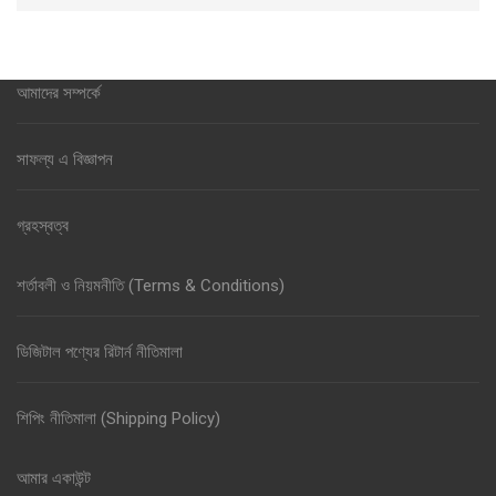
আমাদের সম্পর্কে
সাফল্য এ বিজ্ঞাপন
গ্রহস্বত্ব
শর্তাবলী ও নিয়মনীতি (Terms & Conditions)
ডিজিটাল পণ্যের রিটার্ন নীতিমালা
শিপিং নীতিমালা (Shipping Policy)
আমার একাউন্ট