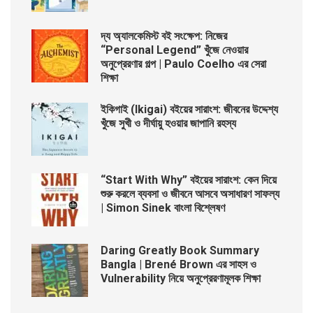
দ্য অ্যালকেমিস্ট বই সংক্ষেপ: নিজের
“Personal Legend” খুঁজে নেওয়ার
অনুপ্রেরণার গল্প | Paulo Coelho এর সেরা
শিক্ষা
ইকিগাই (Ikigai) বইয়ের সারাংশ: জীবনের উদ্দেশ্য
খুঁজে সুখী ও দীর্ঘায়ু হওয়ার জাপানি রহস্য
“Start With Why” বইয়ের সারাংশ: কেন দিয়ে
শুরু করলে ব্যবসা ও জীবনে আসবে অসাধারণ সাফল্য
| Simon Sinek বাংলা বিশ্লেষণ
Daring Greatly Book Summary
Bangla | Brené Brown এর সাহস ও
Vulnerability নিয়ে অনুপ্রেরণামূলক শিক্ষা