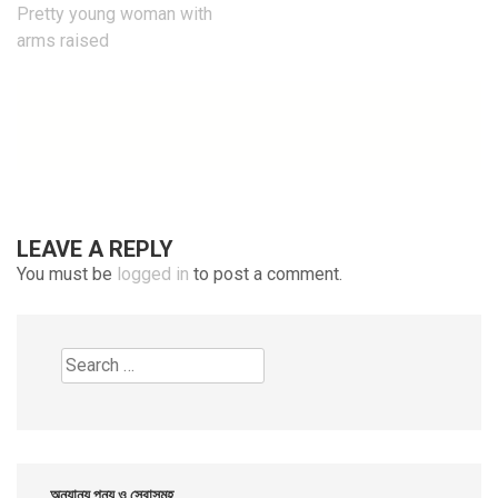
Post
Pretty young woman with
navigation
arms raised
LEAVE A REPLY
You must be
logged in
to post a comment.
Search
for:
অন্যান্য পন্য ও সেবাসমূহ