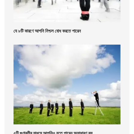
যে ৮টি কারণে আপনি নিশ্চল বোধ করতে পারেন
৫টি গুণাবলীর মাধমে আপনিও হতে পারেন অসাধারণ বস