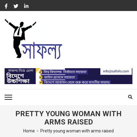
Skip
to
content
(Press
Enter)
সাফল্য – SUCCESS : WORK
For Capacity Building of Professional People
FOR CAPACITY BUILDING
PRETTY YOUNG WOMAN WITH
ARMS RAISED
Home
>
Pretty young woman with arms raised