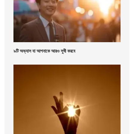
৯টি অভ্যাস যা আপনাকে আরও সুখী করবে