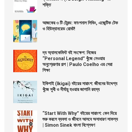
শক্তি
আজকের ৩ টি ট্রেন্ড: ফাংশনাল লিভিং, এজেন্টিক টেক
ও হিউম্যানয়েড রোবট!
দ্য অ্যালকেমিস্ট বই সংক্ষেপ: নিজের
“Personal Legend” খুঁজে নেওয়ার
অনুপ্রেরণার গল্প | Paulo Coelho এর সেরা
শিক্ষা
ইকিগাই (Ikigai) বইয়ের সারাংশ: জীবনের উদ্দেশ্য
খুঁজে সুখী ও দীর্ঘায়ু হওয়ার জাপানি রহস্য
“Start With Why” বইয়ের সারাংশ: কেন দিয়ে
শুরু করলে ব্যবসা ও জীবনে আসবে অসাধারণ সাফল্য
| Simon Sinek বাংলা বিশ্লেষণ