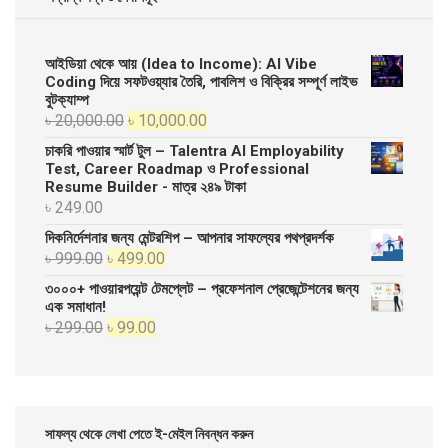
আইডিয়া থেকে আয় (Idea to Income): AI Vibe
Coding দিয়ে সফটওয়্যার তৈরি, পাবলিশ ও বিক্রির সম্পূর্ণ লাইভ
বুটক্যাম্প
Original
Current
৳
20,000.00
৳
10,000.00
price
price
চাকরি পাওয়ার স্মার্ট টুল – Talentra AI Employability
was:
is:
Test, Career Roadmap ও Professional
Resume Builder - মাত্র ২৪৯ টাকা
৳ 20,000.00.
৳ 10,000.00.
৳
249.00
দিকনির্দেশনার জন্য মেন্টরশিপ – আপনার সাফল্যের পথপ্রদর্শক
Original
Current
৳
999.00
৳
499.00
price
price
৩০০০+ পাওয়ারপয়েন্ট টেমপ্লেট – প্রফেশনাল প্রেজেন্টেশনের জন্য
was:
is:
এক সমাধান!
Original
Current
৳
299.00
৳
99.00
৳ 999.00.
৳ 499.00.
price
price
was:
is:
৳ 299.00.
৳ 99.00.
সাফল্য থেকে লেখা পেতে ই-মেইল নিবন্ধন করুন