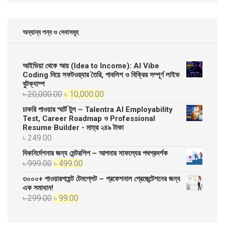
অন্যান্য পন্য ও সেবাসমূহ
আইডিয়া থেকে আয় (Idea to Income): AI Vibe
Coding দিয়ে সফটওয়্যার তৈরি, পাবলিশ ও বিক্রির সম্পূর্ণ লাইভ
বুটক্যাম্প
Original
Current
৳
20,000.00
৳
10,000.00
price
price
চাকরি পাওয়ার স্মার্ট টুল – Talentra AI Employability
was:
is:
Test, Career Roadmap ও Professional
Resume Builder - মাত্র ২৪৯ টাকা
৳ 20,000.00.
৳ 10,000.00.
৳
249.00
দিকনির্দেশনার জন্য মেন্টরশিপ – আপনার সাফল্যের পথপ্রদর্শক
Original
Current
৳
999.00
৳
499.00
price
price
৩০০০+ পাওয়ারপয়েন্ট টেমপ্লেট – প্রফেশনাল প্রেজেন্টেশনের জন্য
was:
is:
এক সমাধান!
Original
Current
৳
299.00
৳
99.00
৳ 999.00.
৳ 499.00.
price
price
was:
is: