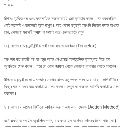
পারবেন।
টিপসঃ ব্যক্তিগত এবং ব্যবসায়িক সবক্ষেত্রেই এটা ব্যবহার করুন। সব ব্যবসায়িক
নোট সরাসরি এভারনোটে টুকে রাখুন। আর যেসব ডকুমেন্ট আপনি নিজের কাছে রাখতে
চান, সেগুলো সরাসরি ফ্যাক্স বা স্ক্যান করে এভারনোটে রাখুন।
৩।
আপনার ডকুমেন্ট ইন্টারনেটে সেভ করুনঃ ড্রপবক্স (
DropBox)
আপনার যত জরুরী কাগজপত্র আছে সেগুলোর ইলেক্ট্রনিক ব্যবস্থায় নিরাপদে
ক্লাউডে সেভ করুন। পরে যে কোন জায়গা থেকে সেগুলো ব্যবহার করতে পারবেন।
টিপসঃ ডকুমেন্ট গুলো এমনভাবে সাজান যাতে নতুনগুলো প্রথমে দেখায়। কম্পিউটারে
কিছু সেভ না করে বরং ক্লাউডে সেভ করুন। নতুন যা করবেন সরাসরি ক্লাউডে সেভ
করবেন।
৪।
আপনার কাজের লিস্টকে কার্যকর করুনঃ অ্যাকশন মেথড (
Action Method)
এটা একটা অনলাইন অ্যাপ্লিকেশন, যার কাজ হল আপনার কাজের লিস্ট সাজানো।