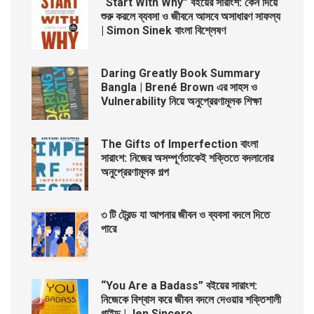
“Start With Why” বইয়ের সারাংশ: কেন দিয়ে
শুরু করলে ব্যবসা ও জীবনে আসবে অসাধারণ সাফল্য
| Simon Sinek বাংলা বিশ্লেষণ
Daring Greatly Book Summary
Bangla | Brené Brown এর সাহস ও
Vulnerability নিয়ে অনুপ্রেরণামূলক শিক্ষা
The Gifts of Imperfection বাংলা
সারাংশ: নিজের অসম্পূর্ণতাকেই শক্তিতে বদলানোর
অনুপ্রেরণামূলক গল্প
৩ টি ট্রেন্ড যা আপনার জীবন ও ব্যবসা বদলে দিতে
পারে
“You Are a Badass” বইয়ের সারাংশ:
নিজেকে বিশ্বাস করে জীবন বদলে দেওয়ার শক্তিশালী
গাইড | Jen Sincero