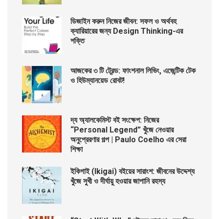
ডিজাইন করুন নিজের জীবন: সফল ও অর্থবহ
ক্যারিয়ারের জন্য Design Thinking-এর
শক্তি
আজকের ৩ টি ট্রেন্ড: ফাংশনাল লিভিং, এজেন্টিক টেক
ও হিউম্যানয়েড রোবট!
দ্য অ্যালকেমিস্ট বই সংক্ষেপ: নিজের
“Personal Legend” খুঁজে নেওয়ার
অনুপ্রেরণার গল্প | Paulo Coelho এর সেরা
শিক্ষা
ইকিগাই (Ikigai) বইয়ের সারাংশ: জীবনের উদ্দেশ্য
খুঁজে সুখী ও দীর্ঘায়ু হওয়ার জাপানি রহস্য