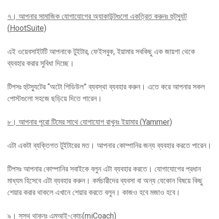
৭।
আপনার সামাজিক যোগাযোগের অ্যাকাউন্টগুলো একত্রিত করুনঃ হুটস্যুট
(
HootSuite)
এই ওয়েবসাইটটি আপনাকে টুইটার, ফেইসবুক, ইয়ামার সবকিছু এক জায়গা থেকে
ব্যবহার করার সুবিধা দিচ্ছে।
টিপসঃ হুটস্যুটের “অটো শিডিউল” ব্যবস্থা ব্যবহার করুন। এতে করে আপনার সকল
পোস্টগুলো সহজে ছড়িয়ে দিতে পারেন।
৮।
আপনার পুরো টিমের সাথে যোগাযোগ রাখুনঃ ইয়ামার (
Yammer)
এটা একটা ব্যক্তিগত টুইটারের মত। আপনার কোম্পানির জন্য ব্যবহার করতে পারেন।
টিপসঃ আপনার কোম্পানির সবাইকে বলুন এটা ব্যবহার করতে। যোগাযোগের প্রধান
মাধ্যম হিসেবে এটা ব্যবহার করুন। কর্মচারীদের ব্যবসা বা অন্য যেকোন বিষয়ে কিছু
শেয়ার করার থাকলে এখানে শেয়ার করতে বলুন। কাজও হবে মজাও হবে।
৯।
সুস্থ থাকুনঃ এমআই-কোচ(
miCoach)