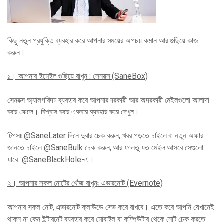
কিছু নতুন প্রযুক্তি ব্যবহার করে আপনার সময়ের অপচয় কমান আর গুছিয়ে কাজ
করুন।
১।
আপনার ইমেইল গুছিয়ে রাখুন
: সেনবক্স (SaneBox)
সেনবক্স অ্যালগরিদম ব্যবহার করে আপনার দরকারী আর অদরকারী মেইলগুলো আলাদা
করে ফেলে। বিশ্বাস করে একবার ব্যবহার করে দেখুন।
টিপসঃ @SaneLater দিনে দুবার চেক করুন, খবর পড়তে চাইলে বা নতুন অফার
জানতে চাইলে @SaneBulk চেক করুন, আর ফালতু যত মেইল আসবে সেগুলো
যাবে @SaneBlackHole-এ।
২।
আপনার সকল নোটের খোঁজ রাখুনঃ এভারনোট (Evernote)
আপনার সকল নোট, এভারনোট ক্লাউডে সেভ করে রাখবে। এতে করে আপনি যেখানেই
থাকুন না কেন ইন্টারনেট ব্যবহার করে মোবাইল বা কম্পিউটার থেকে নোট চেক করতে