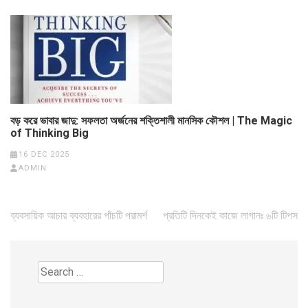
বড় করে ভাবার জাদু: সফলতা অর্জনের শক্তিশালী মানসিক কৌশল | The Magic
of Thinking Big
16 DEC 2025
ADMIN
Post
ব্যবসায়িক আচার ব্যবহারের পাঁচটি পরামর্শ
প্রতিটি দিনকেই কাজে লাগানঃ ৬টি টিপস
navigation
Search
for: