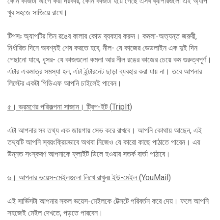
কোন কাজটা আগে করা দরকার, কোন কাজটা হয়ে গেছে এসব ব্যাপারগুলো এই অ্যাপ
খুব সহজে সাজিয়ে রাখে।
টিপসঃ অ্যাপটির তিন রঙের কালার কোড ব্যবহার করুন। কমলা-অত্যন্ত জরুরী,
নির্ধারিত দিনে অবশ্যই শেষ করতে হবে, নীল- যে কাজের ডেডলাইন এক দুই দিন
পেছানো যাবে, ধূসর- যে কাজগুলো কমলা আর নীল রঙের কাজের চেয়ে কম গুরুত্বপূর্ণ।
এটার একমাত্র সমস্যা হল, এটা ইন্টারনেট ছাড়া ব্যবহার করা যায় না। তবে আপনার
লিস্টের একটা পিডিএফ আপনি চাইলেই পাবেন।
৫।
ভ্রমণের পরিকল্পনা সাজান। ট্রিপ-ইট (
TripIt)
এটা আপনার সব তথ্য এক জায়গায় সেভ করে রাখবে। আপনি কোথায় আছেন, এই
তথ্যটি আপনি স্বয়ংক্রিয়ভাবে অথবা নিজেও যে কারো কাছে পাঠাতে পারেন। এর
উন্নত সংস্করণ আপনাকে ফ্লাইট ডিলে হওয়ার সতর্ক বার্তা পাঠাবে।
৬।
আপনার ভয়েস-মেইলগুলো লিখে রাখুনঃ ইউ-মেইল (
YouMail)
এই সার্ভিসটা আপনার সকল ভয়েস-মেইলকে টেক্সটে পরিবর্তন করে দেয়। ফলে আপনি
সহজেই মেইল দেখতে, পড়তে পারবেন।