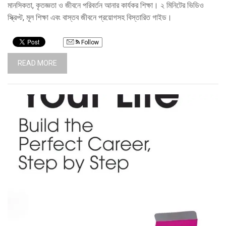
মানসিকতা, কৃতজ্ঞতা ও জীবনে পরিবর্তন আনার কার্যকর শিক্ষা। ২ মিনিটের ভিডিও
স্ক্রিপ্ট, মূল শিক্ষা এবং বাস্তব জীবনে প্রয়োগসহ বিস্তারিত গাইড।
Follow
READ MORE