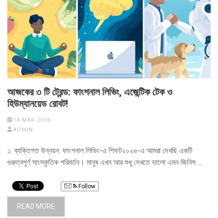
আজকের ৩ টি ট্রেন্ড: ফাংশনাল লিভিং, এজেন্টিক টেক ও
হিউম্যানয়েড রোবট!
14 MAR 2026
ADMIN
১. ব্যক্তিগত উন্নয়ন: ফাংশনাল লিভিং-এ শিফট২০২৬-এ আমরা দেখছি একটি
গুরুত্বপূর্ণ সাংস্কৃতিক পরিবর্তন। মানুষ এখন আর শুধু দেখতে ভালো এমন জিনিস …
Follow
READ MORE