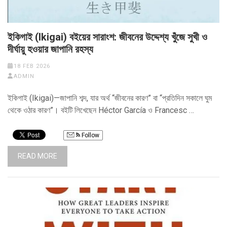
ইকিগাই (Ikigai) বইয়ের সারাংশ: জীবনের উদ্দেশ্য খুঁজে সুখী ও
দীর্ঘায়ু হওয়ার জাপানি রহস্য
18 FEB 2026
ADMIN
ইকিগাই (Ikigai)—জাপানি শব্দ, যার অর্থ “জীবনের কারণ” বা “প্রতিদিন সকালে ঘুম
থেকে ওঠার কারণ”। বইটি লিখেছেন Héctor García ও Francesc …
Follow
READ MORE