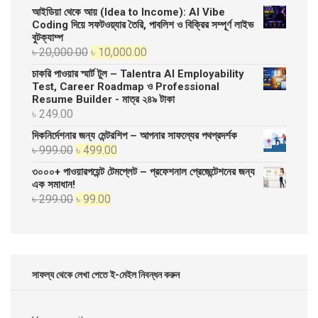
আইডিয়া থেকে আয় (Idea to Income): AI Vibe
Coding দিয়ে সফটওয়্যার তৈরি, পাবলিশ ও বিক্রির সম্পূর্ণ লাইভ
বুটক্যাম্প
Original
Current
৳
20,000.00
৳
10,000.00
price
price
চাকরি পাওয়ার স্মার্ট টুল – Talentra AI Employability
was:
is:
Test, Career Roadmap ও Professional
Resume Builder - মাত্র ২৪৯ টাকা
৳ 20,000.00.
৳ 10,000.00.
৳
249.00
দিকনির্দেশনার জন্য মেন্টরশিপ – আপনার সাফল্যের পথপ্রদর্শক
Original
Current
৳
999.00
৳
499.00
price
price
৩০০০+ পাওয়ারপয়েন্ট টেমপ্লেট – প্রফেশনাল প্রেজেন্টেশনের জন্য
was:
is:
এক সমাধান!
Original
Current
৳
299.00
৳
99.00
৳ 999.00.
৳ 499.00.
price
price
was:
is:
৳ 299.00.
৳ 99.00.
সাফল্য থেকে লেখা পেতে ই-মেইল নিবন্ধন করুন