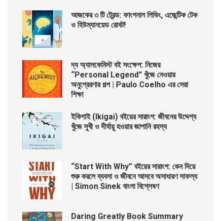
আজকের ৩ টি ট্রেন্ড: ফাংশনাল লিভিং, এজেন্টিক টেক
ও হিউম্যানয়েড রোবট!
দ্য অ্যালকেমিস্ট বই সংক্ষেপ: নিজের
“Personal Legend” খুঁজে নেওয়ার
অনুপ্রেরণার গল্প | Paulo Coelho এর সেরা
শিক্ষা
ইকিগাই (Ikigai) বইয়ের সারাংশ: জীবনের উদ্দেশ্য
খুঁজে সুখী ও দীর্ঘায়ু হওয়ার জাপানি রহস্য
“Start With Why” বইয়ের সারাংশ: কেন দিয়ে
শুরু করলে ব্যবসা ও জীবনে আসবে অসাধারণ সাফল্য
| Simon Sinek বাংলা বিশ্লেষণ
Daring Greatly Book Summary