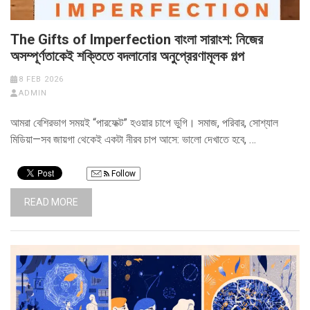
The Gifts of Imperfection বাংলা সারাংশ: নিজের
অসম্পূর্ণতাকেই শক্তিতে বদলানোর অনুপ্রেরণামূলক গল্প
8 FEB 2026
ADMIN
আমরা বেশিরভাগ সময়ই “পারফেক্ট” হওয়ার চাপে ভুগি। সমাজ, পরিবার, সোশ্যাল
মিডিয়া—সব জায়গা থেকেই একটা নীরব চাপ আসে: ভালো দেখাতে হবে, …
Follow
READ MORE