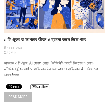
৩ টি ট্রেন্ড যা আপনার জীবন ও ব্যবসা বদলে দিতে পারে
7 FEB 2026
ADMIN
আজকের ৩ টি ট্রেন্ড: AI সেলফ-কোচ, “কমিউনিটি-ফার্স্ট” বিজনেস ও ব্রেন-
কম্পিউটার ইন্টারফেস! ১. ব্যক্তিগত উন্নয়ন: আপনার ব্যক্তিগত AI লাইফ কোচ
আসছে!গুগুল …
Follow
READ MORE