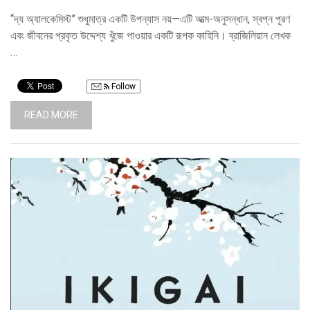
“দ্য অ্যালকেমিস্ট” শুধুমাত্র একটি উপন্যাস নয়—এটি আত্ম-অনুসন্ধান, স্বপ্ন পূরণ
এবং জীবনের প্রকৃত উদ্দেশ্য খুঁজে পাওয়ার একটি রূপক কাহিনি। ব্রাজিলিয়ান লেখক
…
Follow
READ MORE