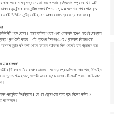
়ে কাজ করছে যা শুধু তথ্য দেয় না, বরং আপনার
ব্যক্তিগত লক্ষ্য
বোঝে। এটি
ে, আপনার মুড ট্র্যাক করে মেন্টাল হেলথ টিপস দেবে, এবং আপনার শেখার গতি বুঝে
জের একটি ডিজিটাল মেন্টর, যেটি ২৪/৭ আপনার সাফল্যের জন্য কাজ করে।
ত্র
মিউনিটি গড়ে তোলা। নতুন স্টার্টআপগুলো এখন প্রোডাক্ট লঞ্চের
আগেই
সোশ্যাল
 বিশ্বস্ত গ্রুপ তৈরি করছে। এই গ্রুপের ফিড백েই প্রোডাক্টের ফিচারগুলো
মায়। আপনার ব্র্যান্ড যদি কথা শোনে, তাহলে গ্রাহকরা নিজ থেকেই তার প্রচারক হয়ে
জার হতে চলেছে!
পিউটার ইন্টারফেস নিয়ে বাজারে আসছে। আসন্ন প্রোডাক্টগুলো গেম খেলা, ডিভাইস
খনও এডভান্সড টেক হলেও, আগামী কয়েক বছরের মধ্যে এটি একটি প্রধান ব্যক্তিগত
ছিল।
ব-প্রযুক্তি মিথস্ক্রিয়ার। যে এই ট্রেন্ডগুলো দ্রুত বুঝে নিজের রুটিন ও
বে বহু সামনে।