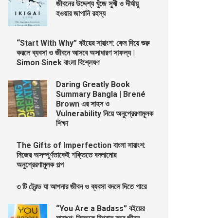
জীবনের উদ্দেশ্য খুঁজে সুখী ও দীর্ঘায়ু
হওয়ার জাপানি রহস্য
“Start With Why” বইয়ের সারাংশ: কেন দিয়ে শুরু
করলে ব্যবসা ও জীবনে আসবে অসাধারণ সাফল্য |
Simon Sinek বাংলা বিশ্লেষণ
Daring Greatly Book
Summary Bangla | Brené
Brown এর সাহস ও
Vulnerability নিয়ে অনুপ্রেরণামূলক
শিক্ষা
The Gifts of Imperfection বাংলা সারাংশ:
নিজের অসম্পূর্ণতাকেই শক্তিতে বদলানোর
অনুপ্রেরণামূলক গল্প
৩ টি ট্রেন্ড যা আপনার জীবন ও ব্যবসা বদলে দিতে পারে
“You Are a Badass” বইয়ের