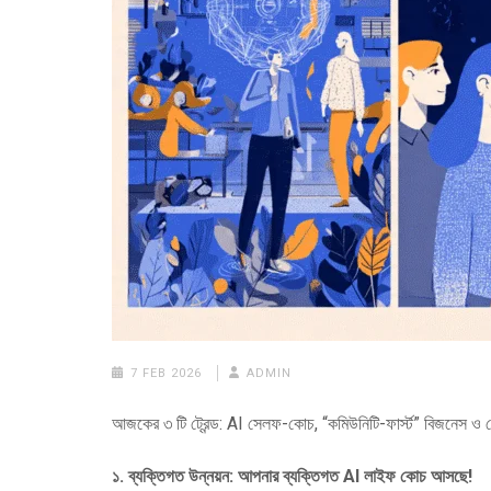
7 FEB 2026
ADMIN
আজকের ৩ টি ট্রেন্ড: AI সেলফ-কোচ, “কমিউনিটি-ফার্স্ট” বিজনেস ও ব্
১. ব্যক্তিগত উন্নয়ন: আপনার ব্যক্তিগত AI লাইফ কোচ আসছে!