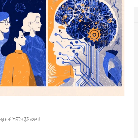
রেন-কম্পিউটার ইন্টারফেস!