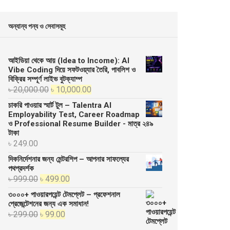
অন্যান্য পন্য ও সেবাসমূহ
আইডিয়া থেকে আয় (Idea to Income): AI
Vibe Coding দিয়ে সফটওয়্যার তৈরি, পাবলিশ ও
বিক্রির সম্পূর্ণ লাইভ বুটক্যাম্প
Original
Current
৳
20,000.00
৳
10,000.00
price
price
চাকরি পাওয়ার স্মার্ট টুল – Talentra AI
was:
is:
Employability Test, Career Roadmap
ও Professional Resume Builder - মাত্র ২৪৯
৳ 20,000.00.
৳ 10,000.00.
টাকা
৳
249.00
দিকনির্দেশনার জন্য মেন্টরশিপ – আপনার সাফল্যের
পথপ্রদর্শক
Original
Current
৳
999.00
৳
499.00
price
price
৩০০০+ পাওয়ারপয়েন্ট টেমপ্লেট – প্রফেশনাল
was:
is:
প্রেজেন্টেশনের জন্য এক সমাধান!
Original
Current
৳
299.00
৳
99.00
৳ 999.00.
৳ 499.00.
price
price