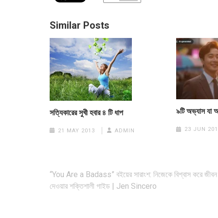
Similar Posts
৯টি অভ্যাস যা 
সত্যিকারের সুখী হবার ৪ টি ধাপ
23 JUN 201
21 MAY 2013
ADMIN
Post
“You Are a Badass” বইয়ের সারাংশ: নিজেকে বিশ্বাস করে জীবন
navigation
দেওয়ার শক্তিশালী গাইড | Jen Sincero