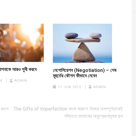
আপনাকে আরও সুখী করবে
নেগোসিয়েশন (Negotiation) – শেষ
মূহুর্তের কৌশল কীভাবে নেবেন
4
ADMIN
11 JUN 2013
ADMIN
 বদলে
The Gifts of Imperfection বাংলা সারাংশ: নিজের অসম্পূর্ণতাকেই
শক্তিতে বদলানোর অনুপ্রেরণামূলক গল্প