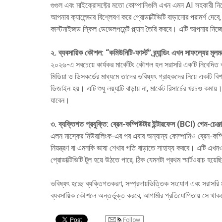
গুগুল এবং মাইক্রোসফ্টের মতো কোম্পানিগুলি এখন এমন AI সহকারী নিয
আপনার ক্যালেন্ডার বিশ্লেষণ করে প্রোডাক্টিভিটি বাড়ানোর পরামর্শ দেব
কাস্টমাইজড স্কিল ডেভেলপমেন্ট প্ল্যান তৈরি করবে। এটি আপনার নি
২. ব্যবসায়িক কৌশল: “কমিউনিটি-ফার্স্ট” ব্র্যান্ডিং এখন সাফল্যের মূলমন্
২০২৬-এ সবচেয়ে কার্যকর মার্কেটিং কৌশল হল সরাসরি একটি নিবেদিত ক
মিডিয়া ও ডিসকর্ডের মাধ্যমে তাদের ভবিষ্যৎ গ্রাহকদের নিয়ে একটি
ডিজাইন হয়। এটি শুধু লয়্যাল্টি বাড়ায় না, মার্কেট রিসার্চের খরচও ক
যাবেন।
৩. ব্যক্তিগত প্রযুক্তি: ব্রেন-কম্পিউটার ইন্টারফেস (BCI) গেম-চেঞ্
এলন মাস্কের নিউরালিংক-এর পর এবার অন্যান্য কোম্পানিও ব্রেন-কম্
নিয়ন্ত্রণ বা এমনকি ভাষা শেখার গতি বাড়াতে সাহায্য করবে। এটি এ
প্রোডাক্টিভিটি টুল হয়ে উঠতে পারে, ঠিক যেমনটা প্রথম স্মার্টওয়াচ হয়ে
ভবিষ্যৎ হচ্ছে ব্যক্তিগতকরণ, সম্প্রদায়ভিত্তিক সংযোগ এবং সরাসরি মান
ব্যবসায়িক কৌশলে অন্তর্ভুক্ত করবে, আগামীর প্রতিযোগিতায় সে থাক
Follow