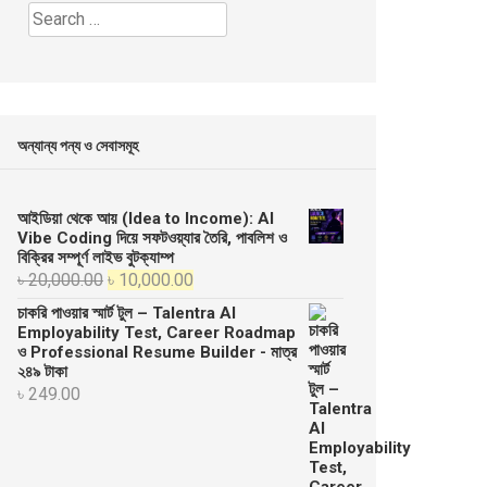
Search
for:
অন্যান্য পন্য ও সেবাসমূহ
আইডিয়া থেকে আয় (Idea to Income): AI
Vibe Coding দিয়ে সফটওয়্যার তৈরি, পাবলিশ ও
বিক্রির সম্পূর্ণ লাইভ বুটক্যাম্প
Original
Current
৳
20,000.00
৳
10,000.00
price
price
চাকরি পাওয়ার স্মার্ট টুল – Talentra AI
was:
is:
Employability Test, Career Roadmap
ও Professional Resume Builder - মাত্র
৳ 20,000.00.
৳ 10,000.00.
২৪৯ টাকা
৳
249.00