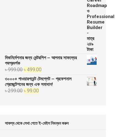
দিকনির্দেশনার জন্য মেন্টরশিপ – আপনার সাফল্যের
পথপ্রদর্শক
Original
Current
৳
999.00
৳
499.00
price
price
৩০০০+ পাওয়ারপয়েন্ট টেমপ্লেট – প্রফেশনাল
was:
is:
প্রেজেন্টেশনের জন্য এক সমাধান!
Original
Current
৳
299.00
৳
99.00
৳ 999.00.
৳ 499.00.
price
price
was:
is:
৳ 299.00.
৳ 99.00.
সাফল্য থেকে লেখা পেতে ই-মেইল নিবন্ধন করুন