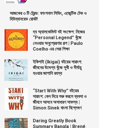
আজকের ৩ টি ট্রেন্ড: ফাংশনাল লিভিং, এজেন্টিক টেক ও
হিউম্যানয়েড রোবট!
দ্য অ্যালকেমিস্ট বই সংক্ষেপ: নিজের
“Personal Legend” খুঁজে
নেওয়ার অনুপ্রেরণার গল্প | Paulo
Coelho এর সেরা শিক্ষা
ইকিগাই (Ikigai) বইয়ের সারাংশ:
জীবনের উদ্দেশ্য খুঁজে সুখী ও দীর্ঘায়ু
হওয়ার জাপানি রহস্য
“Start With Why” বইয়ের
সারাংশ: কেন দিয়ে শুরু করলে ব্যবসা ও
জীবনে আসবে অসাধারণ সাফল্য |
Simon Sinek বাংলা বিশ্লেষণ
Daring Greatly Book
Summary Bangla | Brené