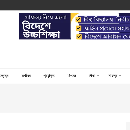
 WORK FOR CAPACITY BUILD
নেতৃত্ব
অর্থায়ন
প্রযুক্তি
বিপনন
শিক্ষা
সাফল্য