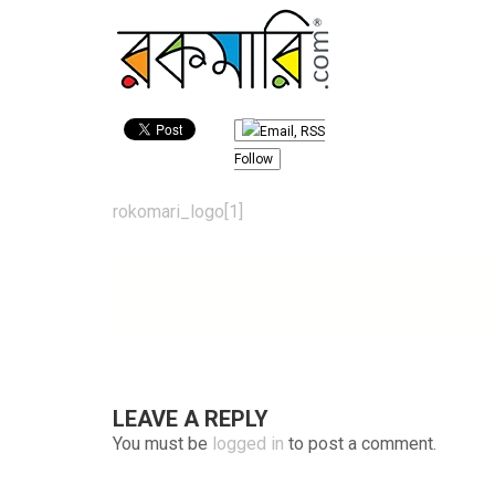
Follow
Post
rokomari_logo[1]
navigation
LEAVE A REPLY
You must be
logged in
to post a comment.