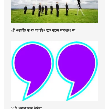
৫টি গুণাবলীর মাধমে আপনিও হতে পারেন অসাধারণ বস
১২টি প্রেরণা মূলক উক্তি