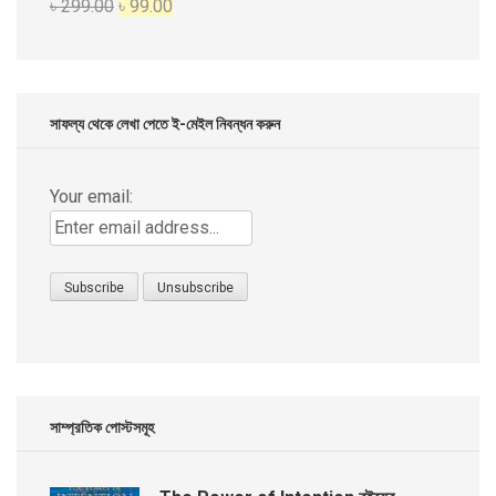
Original
Current
৳
299.00
৳
99.00
৳ 999.00.
৳ 499.00.
price
price
was:
is:
৳ 299.00.
৳ 99.00.
সাফল্য থেকে লেখা পেতে ই-মেইল নিবন্ধন করুন
Your email:
সাম্প্রতিক পোস্টসমূহ