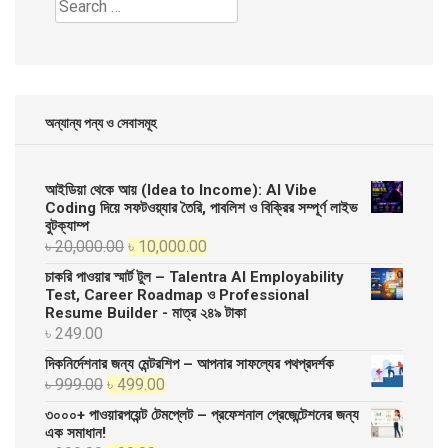
Search
for:
অন্যান্য পন্য ও সেবাসমূহ
আইডিয়া থেকে আয় (Idea to Income): AI Vibe
Coding দিয়ে সফটওয়্যার তৈরি, পাবলিশ ও বিক্রির সম্পূর্ণ লাইভ
বুটক্যাম্প
Original
Current
৳
20,000.00
৳
10,000.00
price
price
চাকরি পাওয়ার স্মার্ট টুল – Talentra AI Employability
was:
is:
Test, Career Roadmap ও Professional
Resume Builder - মাত্র ২৪৯ টাকা
৳ 20,000.00.
৳ 10,000.00.
৳
249.00
দিকনির্দেশনার জন্য মেন্টরশিপ – আপনার সাফল্যের পথপ্রদর্শক
Original
Current
৳
999.00
৳
499.00
price
price
৩০০০+ পাওয়ারপয়েন্ট টেমপ্লেট – প্রফেশনাল প্রেজেন্টেশনের জন্য
was:
is:
এক সমাধান!