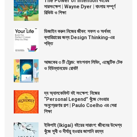
The Power of Intention বইয়ের
সারসংক্ষেপ | Wayne Dyer | বাংলায় সম্পূর্ণ
রিভিউ ও শিক্ষা
ডিজাইন করুন নিজের জীবন: সফল ও অর্থবহ
ক্যারিয়ারের জন্য Design Thinking-এর
শক্তি
আজকের ৩ টি ট্রেন্ড: ফাংশনাল লিভিং, এজেন্টিক টেক
ও হিউম্যানয়েড রোবট!
দ্য অ্যালকেমিস্ট বই সংক্ষেপ: নিজের
“Personal Legend” খুঁজে নেওয়ার
অনুপ্রেরণার গল্প | Paulo Coelho এর সেরা
শিক্ষা
ইকিগাই (Ikigai) বইয়ের সারাংশ: জীবনের উদ্দেশ্য
খুঁজে সুখী ও দীর্ঘায়ু হওয়ার জাপানি রহস্য