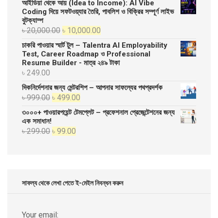
আইডিয়া থেকে আয় (Idea to Income): AI Vibe
Coding দিয়ে সফটওয়্যার তৈরি, পাবলিশ ও বিক্রির সম্পূর্ণ লাইভ
বুটক্যাম্প
Original
Current
৳
20,000.00
৳
10,000.00
price
price
চাকরি পাওয়ার স্মার্ট টুল – Talentra AI Employability
was:
is:
Test, Career Roadmap ও Professional
Resume Builder - মাত্র ২৪৯ টাকা
৳ 20,000.00.
৳ 10,000.00.
৳
249.00
দিকনির্দেশনার জন্য মেন্টরশিপ – আপনার সাফল্যের পথপ্রদর্শক
Original
Current
৳
999.00
৳
499.00
price
price
৩০০০+ পাওয়ারপয়েন্ট টেমপ্লেট – প্রফেশনাল প্রেজেন্টেশনের জন্য
was:
is:
এক সমাধান!
Original
Current
৳
299.00
৳
99.00
৳ 999.00.
৳ 499.00.
price
price
was:
is:
৳ 299.00.
৳ 99.00.
সাফল্য থেকে লেখা পেতে ই-মেইল নিবন্ধন করুন
Your email: