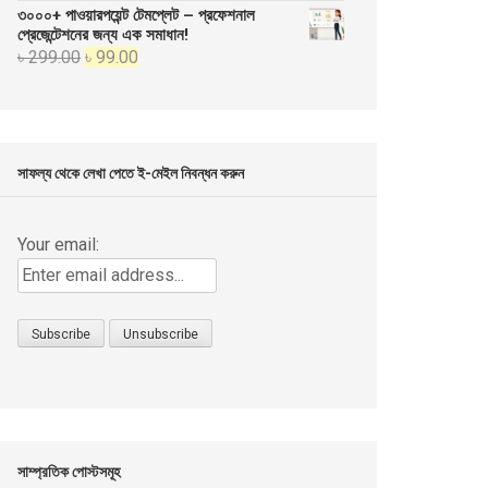
price
price
৩০০০+ পাওয়ারপয়েন্ট টেমপ্লেট – প্রফেশনাল
was:
is:
প্রেজেন্টেশনের জন্য এক সমাধান!
Original
Current
৳
299.00
৳
99.00
৳ 999.00.
৳ 499.00.
price
price
was:
is:
৳ 299.00.
৳ 99.00.
সাফল্য থেকে লেখা পেতে ই-মেইল নিবন্ধন করুন
Your email:
সাম্প্রতিক পোস্টসমূহ