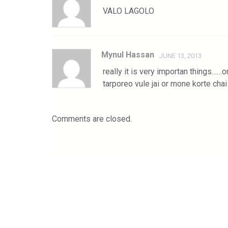
VALO LAGOLO
Mynul Hassan
JUNE 13, 2013
really it is very importan things……
tarporeo vule jai or mone korte c
Comments are closed.