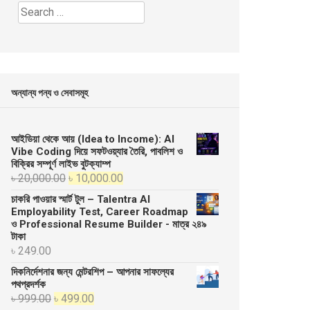
Search
for:
অন্যান্য পন্য ও সেবাসমূহ
আইডিয়া থেকে আয় (Idea to Income): AI
Vibe Coding দিয়ে সফটওয়্যার তৈরি, পাবলিশ ও
বিক্রির সম্পূর্ণ লাইভ বুটক্যাম্প
Original
Current
৳
20,000.00
৳
10,000.00
price
price
চাকরি পাওয়ার স্মার্ট টুল – Talentra AI
was:
is:
Employability Test, Career Roadmap
ও Professional Resume Builder - মাত্র ২৪৯
৳ 20,000.00.
৳ 10,000.00.
টাকা
৳
249.00
দিকনির্দেশনার জন্য মেন্টরশিপ – আপনার সাফল্যের
পথপ্রদর্শক
Original
Current
৳
999.00
৳
499.00