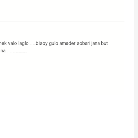
onek valo laglo…….bisoy gulo amader sobari jana but
hai na…………………