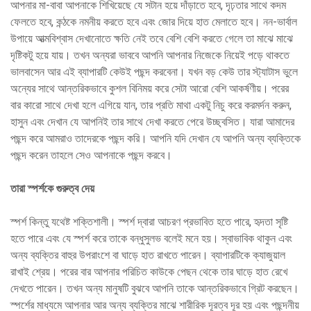
আপনার মা-বাবা আপনাকে শিখিয়েছে যে সটান হয়ে দাঁড়াতে হবে, দৃঢ়তার সাথে কদম
ফেলতে হবে, কন্ঠকে নমনীয় করতে হবে এবং জোর দিয়ে হাত মেলাতে হবে। নন-ভার্বাল
উপায়ে আত্মবিশ্বাস দেখানোতে ক্ষতি নেই তবে বেশি বেশি করতে গেলে তা মাঝে মাঝে
দৃষ্টিকটু হয়ে যায়। তখন অন্যরা ভাববে আপনি আপনার নিজেকে নিয়েই পড়ে থাকতে
ভালবাসেন আর এই ব্যাপারটি কেউই পছন্দ করবেনা। যখন বড় কেউ তার স্ট্যাটাস ভুলে
অন্যের সাথে আন্তরিকভাবে কুশল বিনিময় করে সেটা আরো বেশি আকর্ষণীয়। পরের
বার কারো সাথে দেখা হলে এগিয়ে যান, তার প্রতি মাথা একটু নিচু করে করমর্দন করুন,
হাসুন এবং দেখান যে আপনিই তার সাথে দেখা করতে পেরে উচ্ছ্বসিত। যারা আমাদের
পছন্দ করে আমরাও তাদেরকে পছন্দ করি। আপনি যদি দেখান যে আপনি অন্য ব্যক্তিকে
পছন্দ করেন তাহলে সেও আপনাকে পছন্দ করবে।
তারা স্পর্শকে গুরুত্ব দেয়
স্পর্শ কিন্তু যথেষ্ট শক্তিশালী। স্পর্শ দ্বারা আচরণ প্রভাবিত হতে পারে, হৃদতা সৃষ্টি
হতে পারে এবং যে স্পর্শ করে তাকে বন্ধুসুলভ বলেই মনে হয়। স্বাভাবিক থাকুন এবং
অন্য ব্যক্তির বাহুর উপরাংশে বা ঘাড়ে হাত রাখতে পারেন। ব্যাপারটিকে ক্যাজুয়াল
রাখাই শ্রেয়। পরের বার আপনার পরিচিত কাউকে পেছন থেকে তার ঘাড়ে হাত রেখে
দেখতে পারেন। তখন অন্য মানুষটি বুঝবে আপনি তাকে আন্তরিকভাবে গ্রিট করছেন।
স্পর্শের মাধ্যমে আপনার আর অন্য ব্যক্তির মাঝে শারীরিক দূরত্ব দূর হয় এবং পছন্দনীয়