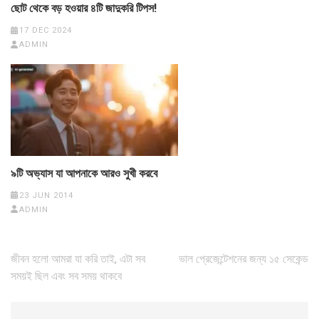
ছোট থেকে বড় হওয়ার ৪টি জাদুকরি টিপস!
17 DEC 2024
ADMIN
৯টি অভ্যাস যা আপনাকে আরও সুখী করবে
23 JUN 2014
ADMIN
Post
জীবন হলো আমরা যা করি তাই, এটা সব
ভাল প্রেজেন্টেশনের জন্য ১৫ সেকেন্ড
navigation
সময়ই ছিল এবং সব সময় থাকবে