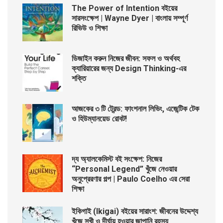
The Power of Intention বইয়ের
সারসংক্ষেপ | Wayne Dyer | বাংলায় সম্পূর্ণ
রিভিউ ও শিক্ষা
ডিজাইন করুন নিজের জীবন: সফল ও অর্থবহ
ক্যারিয়ারের জন্য Design Thinking-এর
শক্তি
আজকের ৩ টি ট্রেন্ড: ফাংশনাল লিভিং, এজেন্টিক টেক
ও হিউম্যানয়েড রোবট!
দ্য অ্যালকেমিস্ট বই সংক্ষেপ: নিজের
“Personal Legend” খুঁজে নেওয়ার
অনুপ্রেরণার গল্প | Paulo Coelho এর সেরা
শিক্ষা
ইকিগাই (Ikigai) বইয়ের সারাংশ: জীবনের উদ্দেশ্য
খুঁজে সুখী ও দীর্ঘায়ু হওয়ার জাপানি রহস্য