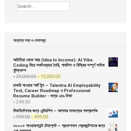
Search
for:
অন্যান্য পন্য ও সেবাসমূহ
আইডিয়া থেকে আয় (Idea to Income): AI Vibe
Coding দিয়ে সফটওয়্যার তৈরি, পাবলিশ ও বিক্রির সম্পূর্ণ লাইভ
বুটক্যাম্প
Original
Current
৳
20,000.00
৳
10,000.00
price
price
চাকরি পাওয়ার স্মার্ট টুল – Talentra AI Employability
was:
is:
Test, Career Roadmap ও Professional
Resume Builder - মাত্র ২৪৯ টাকা
৳ 20,000.00.
৳ 10,000.00.
৳
249.00
দিকনির্দেশনার জন্য মেন্টরশিপ – আপনার সাফল্যের পথপ্রদর্শক
Original
Current
৳
999.00
৳
499.00
price
price
৩০০০+ পাওয়ারপয়েন্ট টেমপ্লেট – প্রফেশনাল প্রেজেন্টেশনের জন্য
was:
is:
এক সমাধান!