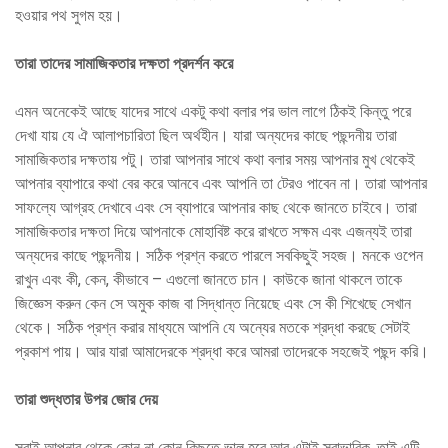
হওয়ার পথ সুগম হয়।
তারা তাদের সামাজিকতার দক্ষতা প্রদর্শন করে
এমন অনেকেই আছে যাদের সাথে একটু কথা বলার পর ভাল লাগে ঠিকই কিন্তু পরে
দেখা যায় যে ঐ আলাপচারিতা ছিল অর্থহীন। যারা অন্যদের কাছে পছন্দনীয় তারা
সামাজিকতার দক্ষতায় পটু। তারা আপনার সাথে কথা বলার সময় আপনার মুখ থেকেই
আপনার ব্যাপারে কথা বের করে আনবে এবং আপনি তা টেরও পাবেন না। তারা আপনার
সাফল্যে আগ্রহ দেখাবে এবং সে ব্যাপারে আপনার কাছ থেকে জানতে চাইবে। তারা
সামাজিকতার দক্ষতা দিয়ে আপনাকে মোহাবিষ্ট করে রাখতে সক্ষম এবং এজন্যই তারা
অন্যদের কাছে পছন্দনীয়। সঠিক প্রশ্ন করতে পারলে সবকিছুই সহজ। মনকে ওপেন
রাখুন এবং কী, কেন, কীভাবে – এগুলো জানতে চান। কাউকে জানা থাকলে তাকে
জিজ্ঞেস করুন কেন সে অমুক কাজ বা সিদ্ধান্ত নিয়েছে এবং সে কী শিখেছে সেখান
থেকে। সঠিক প্রশ্ন করার মাধ্যমে আপনি যে অন্যের মতকে শ্রদ্ধা করছে সেটাই
প্রকাশ পায়। আর যারা আমাদেরকে শ্রদ্ধা করে আমরা তাদেরকে সহজেই পছন্দ করি।
তারা শুদ্ধতার উপর জোর দেয়
সবাই আপনার থেকে কোন না কোন কিছুতে ভাল হবে আর এটাই স্বাভাবিক, তাই এটি