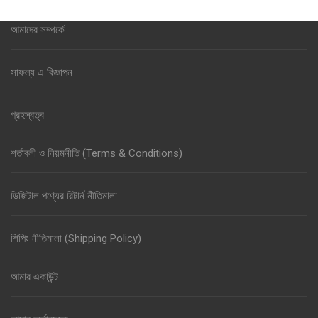
আমাদের সম্পর্কে
সাফল্য এ বিজ্ঞাপন
গ্রহস্বত্ব
শর্তাবলী ও নিয়মনীতি (Terms & Conditions)
ডিজিটাল পণ্যের রিটার্ন নীতিমালা
শিপিং নীতিমালা (Shipping Policy)
আমার একাউন্ট