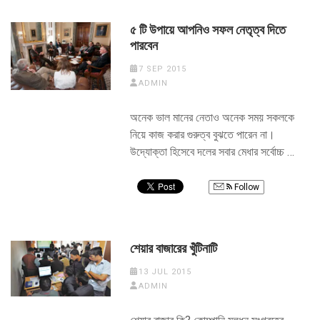
৫ টি উপায়ে আপনিও সফল নেতৃত্ব দিতে
পারবেন
7 SEP 2015
ADMIN
অনেক ভাল মানের নেতাও অনেক সময় সকলকে
নিয়ে কাজ করার গুরুত্ব বুঝতে পারেন না।
উদ্যোক্তা হিসেবে দলের সবার মেধার সর্বোচ্চ …
Follow
শেয়ার বাজারের খুঁটিনাটি
13 JUL 2015
ADMIN