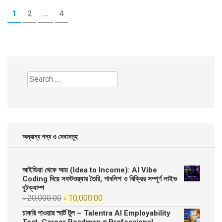
Posts
PAGE
PAGE
PAGE
1
2
…
4
pagination
Search
for:
অন্যান্য পন্য ও সেবাসমূহ
আইডিয়া থেকে আয় (Idea to Income): AI Vibe
Coding দিয়ে সফটওয়্যার তৈরি, পাবলিশ ও বিক্রির সম্পূর্ণ লাইভ
বুটক্যাম্প
Original
Current
৳
20,000.00
৳
10,000.00
price
price
চাকরি পাওয়ার স্মার্ট টুল – Talentra AI Employability
was:
is:
Test, Career Roadmap ও Professional