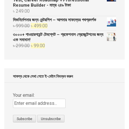
Resume Builder - মাত্র ২৪৯ টাকা
৳ 20,000.00.
৳ 10,000.00.
৳
249.00
দিকনির্দেশনার জন্য মেন্টরশিপ – আপনার সাফল্যের পথপ্রদর্শক
Original
Current
৳
999.00
৳
499.00
price
price
৩০০০+ পাওয়ারপয়েন্ট টেমপ্লেট – প্রফেশনাল প্রেজেন্টেশনের জন্য
was:
is:
এক সমাধান!
Original
Current
৳
299.00
৳
99.00
৳ 999.00.
৳ 499.00.
price
price
was:
is:
৳ 299.00.
৳ 99.00.
সাফল্য থেকে লেখা পেতে ই-মেইল নিবন্ধন করুন
Your email: