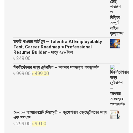
চাকরি পাওয়ার স্মার্ট টুল – Talentra AI Employability
Test, Career Roadmap ও Professional
Resume Builder - মাত্র ২৪৯ টাকা
৳
249.00
দিকনির্দেশনার জন্য মেন্টরশিপ – আপনার সাফল্যের পথপ্রদর্শক
Original
Current
৳
999.00
৳
499.00
price
price
was:
is:
৳ 999.00.
৳ 499.00.
৩০০০+ পাওয়ারপয়েন্ট টেমপ্লেট – প্রফেশনাল প্রেজেন্টেশনের জন্য
এক সমাধান!
Original
Current
৳
299.00
৳
99.00
price
price