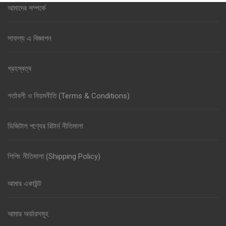
আমাদের সম্পর্কে
সাফল্য এ বিজ্ঞাপন
গ্রহস্বত্ব
শর্তাবলী ও নিয়মনীতি (Terms & Conditions)
ডিজিটাল পণ্যের রিটার্ন নীতিমালা
শিপিং নীতিমালা (Shipping Policy)
আমার একাউন্ট
আমার অর্ডারসমূহ