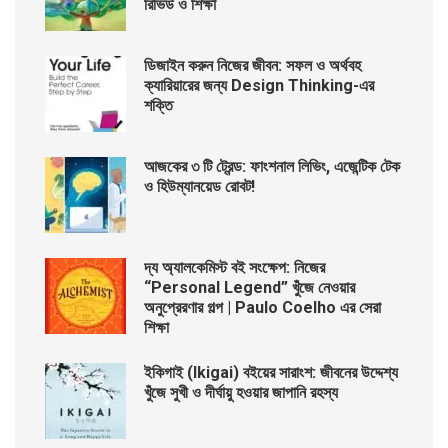
রিভিউ ও শিক্ষা
ডিজাইন করুন নিজের জীবন: সফল ও অর্থবহ
ক্যারিয়ারের জন্য Design Thinking-এর
শক্তি
আজকের ৩ টি ট্রেন্ড: ফাংশনাল লিভিং, এজেন্টিক টেক
ও হিউম্যানয়েড রোবট!
দ্য অ্যালকেমিস্ট বই সংক্ষেপ: নিজের
“Personal Legend” খুঁজে নেওয়ার
অনুপ্রেরণার গল্প | Paulo Coelho এর সেরা
শিক্ষা
ইকিগাই (Ikigai) বইয়ের সারাংশ: জীবনের উদ্দেশ্য
খুঁজে সুখী ও দীর্ঘায়ু হওয়ার জাপানি রহস্য