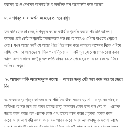
করবেন, তখন দেখবেন আপনার উপর মানসিক চাপ অনেকটাই কমে আসবে।
৮
.
এ পর্যন্ত যা যা অর্জন করেছেন তা মনে রাখুন
যত যাই হোক না কেন, উপযুক্ত কাজে যথার্থ অগ্রগতি করতে পারাটাই আসল।
কাজের ছোট ছোট অগ্রগতি আমাদেরকে শত চাপের মাঝেও এগিয়ে যাওয়ার প্রেরণা
দেয়। যখন আমরা ভাবি যে আমরা ধীরে ধীরে কাজ করে আমাদের লক্ষ্যের দিকে এগিয়ে
যাচ্ছি তখন তা আমাদের মানসিক প্রশান্তি দেয়। তাই মূল চ্যালেঞ্জ মোকাবেলা করার
আগে আপনি কাজে কতটুকু অগ্রগতি সাধন করতে পেরেছেন তা একবার হলেও ফিরে
তাকিয়ে দেখুন।
৯
.
আশাবাদ নাকি আত্মরক্ষামূলক হতাশা – আপনার জন্য যেটা ভাল কাজ করে তা জেনে
নিন
অনেকের জন্য প্রচুর কাজের মাঝে পজিটিভ থাকা সম্ভব হয় না। অন্যদের কাছে তা
অভিশাপের মত মনে হয় কারণ তাদের জন্য আশাবাদ কোন ভাল ফল দেয় না। একেক
জনের কাজ করার ধরন একেক রকম এবং তাদের কাজ করার প্রেরণা একেক রকম।
কারো জন্য আশাবাদী হওয়া ফলদায়ক আবার কারো জন্য আত্মরক্ষামূলক হতাশা কাজে
দেয়। আশাবাদী লোকেরা উৎসাহ নিয়ে নিজে থেকেই কাজ করে। আর আত্মরক্ষামূলক