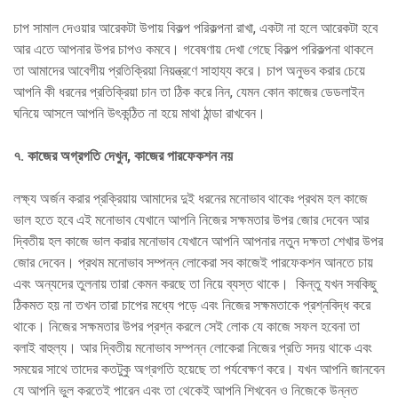
চাপ সামাল দেওয়ার আরেকটা উপায় বিকল্প পরিকল্পনা রাখা, একটা না হলে আরেকটা হবে
আর এতে আপনার উপর চাপও কমবে। গবেষণায় দেখা গেছে বিকল্প পরিকল্পনা থাকলে
তা আমাদের আবেগীয় প্রতিক্রিয়া নিয়ন্ত্রণে সাহায্য করে। চাপ অনুভব করার চেয়ে
আপনি কী ধরনের প্রতিক্রিয়া চান তা ঠিক করে নিন, যেমন কোন কাজের ডেডলাইন
ঘনিয়ে আসলে আপনি উৎকন্ঠিত না হয়ে মাথা ঠান্ডা রাখবেন।
৭
.
কাজের অগ্রগতি দেখুন, কাজের পারফেকশন নয়
লক্ষ্য অর্জন করার প্রক্রিয়ায় আমাদের দুই ধরনের মনোভাব থাকেঃ প্রথম হল কাজে
ভাল হতে হবে এই মনোভাব যেখানে আপনি নিজের সক্ষমতার উপর জোর দেবেন আর
দ্বিতীয় হল কাজে ভাল করার মনোভাব যেখানে আপনি আপনার নতুন দক্ষতা শেখার উপর
জোর দেবেন। প্রথম মনোভাব সম্পন্ন লোকেরা সব কাজেই পারফেকশন আনতে চায়
এবং অন্যদের তুলনায় তারা কেমন করছে তা নিয়ে ব্যস্ত থাকে। কিন্তু যখন সবকিছু
ঠিকমত হয় না তখন তারা চাপের মধ্যে পড়ে এবং নিজের সক্ষমতাকে প্রশ্নবিদ্ধ করে
থাকে। নিজের সক্ষমতার উপর প্রশ্ন করলে সেই লোক যে কাজে সফল হবেনা তা
বলাই বাহুল্য। আর দ্বিতীয় মনোভাব সম্পন্ন লোকেরা নিজের প্রতি সদয় থাকে এবং
সময়ের সাথে তাদের কতটুকু অগ্রগতি হয়েছে তা পর্যবেক্ষণ করে। যখন আপনি জানবেন
যে আপনি ভুল করতেই পারেন এবং তা থেকেই আপনি শিখবেন ও নিজেকে উন্নত