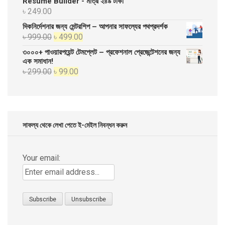
Resume Builder - মাত্র ২৪৯ টাকা
৳ 20,000.00.
৳ 10,000.00.
৳
249.00
দিকনির্দেশনার জন্য মেন্টরশিপ – আপনার সাফল্যের পথপ্রদর্শক
Original
Current
৳
999.00
৳
499.00
price
price
৩০০০+ পাওয়ারপয়েন্ট টেমপ্লেট – প্রফেশনাল প্রেজেন্টেশনের জন্য
was:
is:
এক সমাধান!
Original
Current
৳
299.00
৳
99.00
৳ 999.00.
৳ 499.00.
price
price
was:
is:
৳ 299.00.
৳ 99.00.
সাফল্য থেকে লেখা পেতে ই-মেইল নিবন্ধন করুন
Your email: