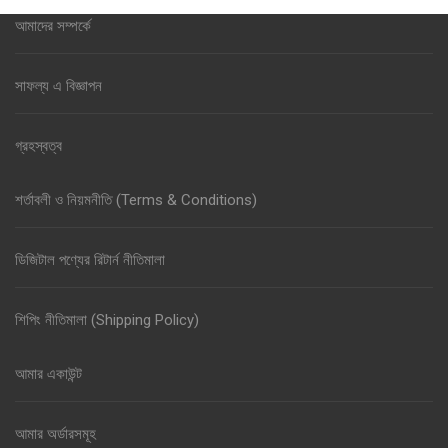
আমাদের সম্পর্কে
সাফল্য এ বিজ্ঞাপন
গ্রহস্বত্ব
শর্তাবলী ও নিয়মনীতি (Terms & Conditions)
ডিজিটাল পণ্যের রিটার্ন নীতিমালা
শিপিং নীতিমালা (Shipping Policy)
আমার একাউন্ট
আমার অর্ডারসমূহ