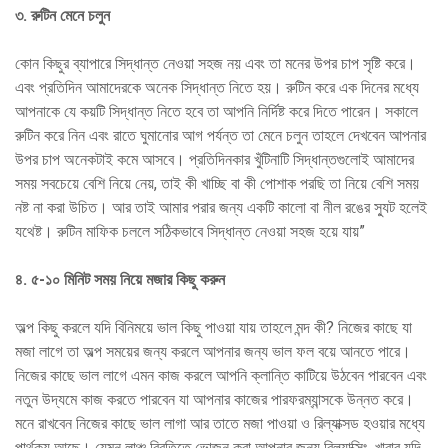
৩
.
রুটিন মেনে চলুন
কোন কিছুর ব্যাপারে সিদ্ধান্ত নেওয়া সহজ নয় এবং তা মনের উপর চাপ সৃষ্টি করে।
এবং প্রতিদিন আমাদেরকে অনেক সিদ্ধান্ত নিতে হয়। রুটিন করে এক দিনের মধ্যে
আপনাকে যে কয়টি সিদ্ধান্ত নিতে হবে তা আপনি নির্দিষ্ট করে দিতে পারেন। সকালে
রুটিন করে নিন এবং রাতে ঘুমানোর আগ পর্যন্ত তা মেনে চলুন তাহলে দেখবেন আপনার
উপর চাপ অনেকটাই কমে আসবে। প্রতিদিনকার খুঁটিনাটি সিদ্ধান্তগুলোই আমাদের
সময় সবচেয়ে বেশি নিয়ে নেয়, তাই কী খাচ্ছি বা কী পোশাক পরছি তা নিয়ে বেশি সময়
নষ্ট না করা উচিত। আর তাই আমার পরার জন্য একটি কালো বা নীল রঙের স্যুট হলেই
যথেষ্ট। রুটিন মাফিক চললে সঠিকভাবে সিদ্ধান্ত নেওয়া সহজ হয়ে যায়”
৪
.
৫-১০ মিনিট সময় নিয়ে মজার কিছু করুন
অল্প কিছু করলে যদি বিনিময়ে ভাল কিছু পাওয়া যায় তাহলে মন্দ কী? নিজের কাছে যা
মজা লাগে তা অল্প সময়ের জন্য করলে আপনার জন্য ভাল ফল বয়ে আনতে পারে।
নিজের কাছে ভাল লাগে এমন কাজ করলে আপনি ক্লান্তি কাটিয়ে উঠবেন পারবেন এবং
নতুন উদ্যমে কাজ করতে পারবেন যা আপনার কাজের পারফরম্যান্সকে উন্নত করে।
মনে রাখবেন নিজের কাছে ভাল লাগা আর তাতে মজা পাওয়া ও রিল্যাক্সড হওয়ার মধ্যে
পার্থক্য আছে। যেমন লাঞ্চ বিরতিতে ভোজন করা আপনার জন্য রিল্যাক্সিং, খাবার যদি