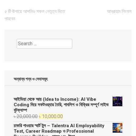
Post
৫ টি উপায়ে আপনিও সফল নেতৃত্ব দিতে
আব্রাহাম লিংকন
navigation
পারবেন
Search
for:
অন্যান্য পন্য ও সেবাসমূহ
আইডিয়া থেকে আয় (Idea to Income): AI Vibe
Coding দিয়ে সফটওয়্যার তৈরি, পাবলিশ ও বিক্রির সম্পূর্ণ লাইভ
বুটক্যাম্প
Original
Current
৳
20,000.00
৳
10,000.00
price
price
চাকরি পাওয়ার স্মার্ট টুল – Talentra AI Employability
was:
is:
Test, Career Roadmap ও Professional