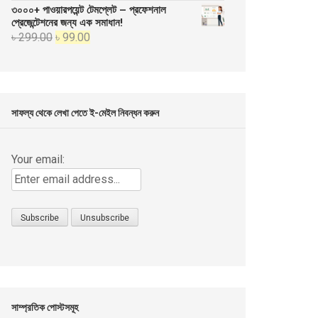
price
price
৩০০০+ পাওয়ারপয়েন্ট টেমপ্লেট – প্রফেশনাল
was:
is:
প্রেজেন্টেশনের জন্য এক সমাধান!
Original
Current
৳
299.00
৳
99.00
৳ 999.00.
৳ 499.00.
price
price
was:
is:
৳ 299.00.
৳ 99.00.
সাফল্য থেকে লেখা পেতে ই-মেইল নিবন্ধন করুন
Your email:
সাম্প্রতিক পোস্টসমূহ