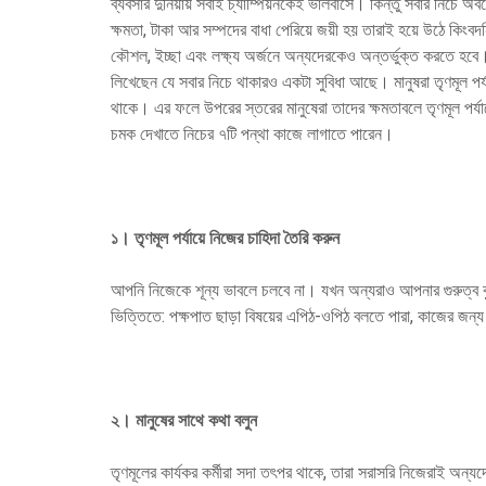
ব্যবসার দুনিয়ায় সবাই চ্যাম্পিয়নকেই ভালবাসে। কিন্তু সবার নিচ
ক্ষমতা, টাকা আর সম্পদের বাধা পেরিয়ে জয়ী হয় তারাই হয়ে উঠে কিংব
কৌশল, ইচ্ছা এবং লক্ষ্য অর্জনে অন্যদেরকেও অন্তর্ভুক্ত করতে হবে। 
লিখেছেন যে সবার নিচে থাকারও একটা সুবিধা আছে। মানুষরা তৃণমূল পর্
থাকে। এর ফলে উপরের স্তরের মানুষেরা তাদের ক্ষমতাবলে তৃণমূল পর্
চমক দেখাতে নিচের ৭টি পন্থা কাজে লাগাতে পারেন।
১।
তৃণমূল পর্যায়ে নিজের চাহিদা তৈরি করুন
আপনি নিজেকে শূন্য ভাবলে চলবে না। যখন অন্যরাও আপনার গুরুত্ব বু
ভিত্তিতে: পক্ষপাত ছাড়া বিষয়ের এপিঠ-ওপিঠ বলতে পারা, কাজের জন্য 
২।
মানুষের সাথে কথা বলুন
তৃণমূলের কার্যকর কর্মীরা সদা তৎপর থাকে, তারা সরাসরি নিজেরাই অন্