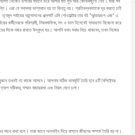
ে অবহেলিত থেকেও উপরের স্থানে উঠে আসার মত সুখ আর কোনকিছুতে নেই। যারা সব
দন্তি। এরা যে সবসময় ভাগ্যবান হয় তা কিন্তু নয়। প্রতিবন্ধকতাকে দূর করতে চাই
তৃণমূল পর্যায়ের আন্দোলনের এক্সপার্ট এমি শোওয়াল্টার তার বই “আন্ডারডগ এজ” এ
যায়ের কর্মীদেরকে পরিশ্রমী, নিয়মমাফিক, সৎ ও ভাল হিসেবেই সাধারণত বিবেচনা করে
যায়ের দিকে নজর রাখতে উদ্বুদ্ধ হয়। আপনি যখন সবার নিচে থাকবেন, তখন নিজের
ঝবে তখনই তা কাজে আসবে। আপনার সঠিক ভাবমূর্তি তৈরি হবে ৪টি বৈশিষ্ট্যের
ত্যাগ স্বীকার, সম্মান বজায়রাখা এবং নিয়ম মেনে চলা।
যদের সাথে কথা বলে। তারা জানে অনলাইন দিয়ে বাস্তব জীবনের সম্পর্ক তৈরি হয় না।