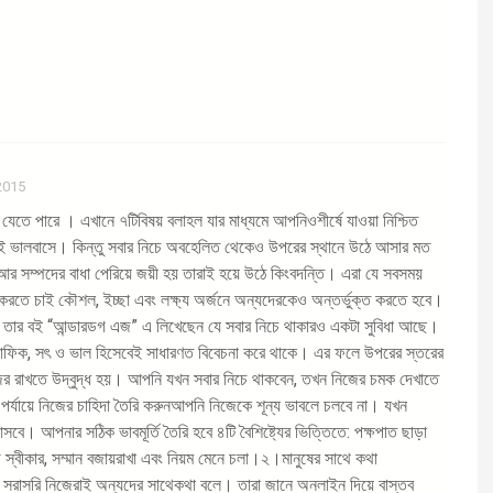
2015
যেতে পারে । এখানে ৭টিবিষয় বলাহল যার মাধ্যমে আপনিওশীর্ষে যাওয়া নিশ্চিত
কেই ভালবাসে। কিন্তু সবার নিচে অবহেলিত থেকেও উপরের স্থানে উঠে আসার মত
 আর সম্পদের বাধা পেরিয়ে জয়ী হয় তারাই হয়ে উঠে কিংবদন্তি। এরা যে সবসময়
র করতে চাই কৌশল, ইচ্ছা এবং লক্ষ্য অর্জনে অন্যদেরকেও অন্তর্ভুক্ত করতে হবে।
ল্টার তার বই “আন্ডারডগ এজ” এ লিখেছেন যে সবার নিচে থাকারও একটা সুবিধা আছে।
 নিয়মমাফিক, সৎ ও ভাল হিসেবেই সাধারণত বিবেচনা করে থাকে। এর ফলে উপরের স্তরের
ে নজর রাখতে উদ্বুদ্ধ হয়। আপনি যখন সবার নিচে থাকবেন, তখন নিজের চমক দেখাতে
পর্যায়ে নিজের চাহিদা তৈরি করুনআপনি নিজেকে শূন্য ভাবলে চলবে না। যখন
ে। আপনার সঠিক ভাবমূর্তি তৈরি হবে ৪টি বৈশিষ্ট্যের ভিত্তিতে: পক্ষপাত ছাড়া
 স্বীকার, সম্মান বজায়রাখা এবং নিয়ম মেনে চলা।২।মানুষের সাথে কথা
তারা সরাসরি নিজেরাই অন্যদের সাথেকথা বলে। তারা জানে অনলাইন দিয়ে বাস্তব