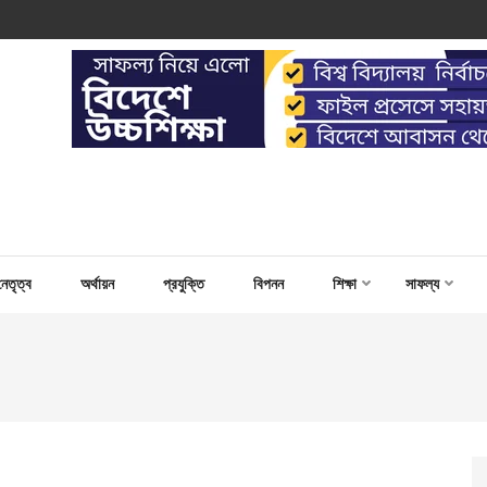
 WORK FOR CAPACITY BUILD
নেতৃত্ব
অর্থায়ন
প্রযুক্তি
বিপনন
শিক্ষা
সাফল্য