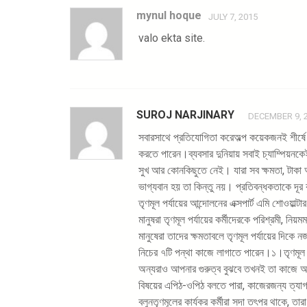
mynul hoque
JULY 7, 2015
valo ekta site.
SUROJ NARJINARY
DECEMBER 9, 
সবারসাথে প্রতিযোগিতা করেঅল্প কয়েকজনই শীর্ষে 
করতে পারেন।ব্যবসার দুনিয়ায় সবাই চ্যাম্পিয়ন
সুখ আর কোনকিছুতে নেই। যারা সব ক্ষমতা, টাকা
ভাগ্যবান হয় তা কিন্তু নয়। প্রতিবন্ধকতাকে দূ
তৃণমূল পর্যায়ের আন্দোলনের এক্সপার্ট এমি শোওয়া
মানুষরা তৃণমূল পর্যায়ের কর্মীদেরকে পরিশ্রমী,
মানুষেরা তাদের ক্ষমতাবলে তৃণমূল পর্যায়ের দিক
নিচের ৭টি পন্থা কাজে লাগাতে পারেন।১।তৃণমূল 
অন্যরাও আপনার গুরুত্ব বুঝবে তখনই তা কাজে আসব
বিষয়ের এপিঠ-ওপিঠ বলতে পারা, কাজেরজন্য ত্যাগ
বলুনতৃণমূলের কার্যকর কর্মীরা সদা তৎপর থাকে, 