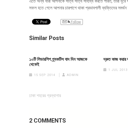
এতে অন্য যারা আপনাকে সত্যি সত্যি সাহায্য করতে পারত, তারা দূরে
সফল হতে গেলে আপনার চারপাশে থাকা প্রভাবশালী ব্যক্তিদের সমর্
Follow
Similar Posts
১০টি লিডারশিপ প্র্যকটিস বাদ দিন আজকে
দ্রুত কাজ করার 
থেকেই
1 JUL 2013
15 SEP 2014
ADMIN
Post
ঢাকা শহরের গ্রন্থাগার
navigation
2 COMMENTS