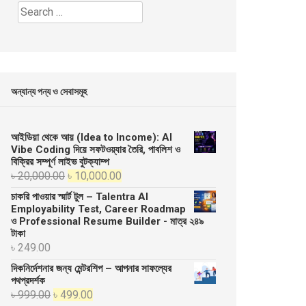
Search
for:
অন্যান্য পন্য ও সেবাসমূহ
আইডিয়া থেকে আয় (Idea to Income): AI
Vibe Coding দিয়ে সফটওয়্যার তৈরি, পাবলিশ ও
বিক্রির সম্পূর্ণ লাইভ বুটক্যাম্প
Original
Current
৳
20,000.00
৳
10,000.00
price
price
চাকরি পাওয়ার স্মার্ট টুল – Talentra AI
was:
is:
Employability Test, Career Roadmap
ও Professional Resume Builder - মাত্র ২৪৯
৳ 20,000.00.
৳ 10,000.00.
টাকা
৳
249.00
দিকনির্দেশনার জন্য মেন্টরশিপ – আপনার সাফল্যের
পথপ্রদর্শক
Original
Current
৳
999.00
৳
499.00