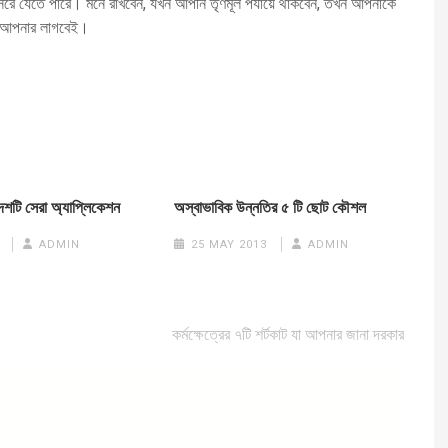
 সরে যেতে পারে। মনে রাখবেন, যখন আপনি তৃণমূল পর্যায়ে থাকবেন, তখন আপনাকে
থন আপনার লাগবেই।
দশটি সেরা অ্যাপ্লিকেশন
অস্বাভাবিক উন্নতির ৫ টি ছোট কৌশল
ADMIN
25 MAY 2013
ADMIN
কর্মক্ষেত্রের ৭টি শর্টকাট যা আপনার জানা দরকার